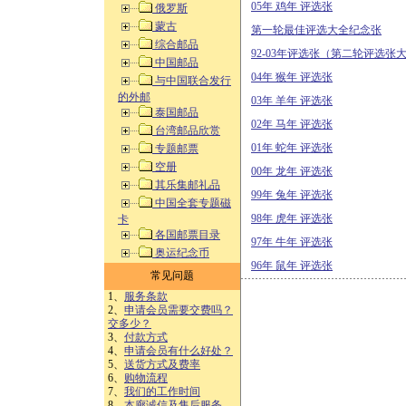
05年 鸡年 评选张
俄罗斯
蒙古
第一轮最佳评选大全纪念张
综合邮品
92-03年评选张（第二轮评选张
中国邮品
04年 猴年 评选张
与中国联合发行
的外邮
03年 羊年 评选张
泰国邮品
02年 马年 评选张
台湾邮品欣赏
01年 蛇年 评选张
专题邮票
空册
00年 龙年 评选张
其乐集邮礼品
99年 兔年 评选张
中国全套专题磁
98年 虎年 评选张
卡
各国邮票目录
97年 牛年 评选张
奥运纪念币
96年 鼠年 评选张
常见问题
1、
服务条款
2、
申请会员需要交费吗？
交多少？
3、
付款方式
4、
申请会员有什么好处？
5、
送货方式及费率
6、
购物流程
7、
我们的工作时间
8、
本廊诚信及售后服务