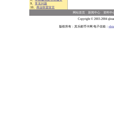
9、
常见问题
10、
商业联盟宣言
网站首页
新闻中心
资料中
Copyright © 2003-2004 qlsta
版权所有：其乐邮币卡网 电子信箱：
qls