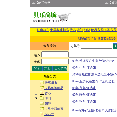
其乐邮币卡网
其乐首
特惠超市
世界各地邮品
香港
澳门
朝鲜
世界专题邮票
前苏
朝鲜邮票汇集
前苏联邮票专
会员登陆
订单号
用户
:
09年 丝绸双连生肖 评选纪念张
密码
:
09年 牛年 评选张
第29届最佳邮票评选纪念小型张
商品分类
08年 丝绸双连生肖 评选纪念张
特惠超市
世界各地邮品
08年 鼠年 评选张
香港
07年 猪年 评选张
澳门
06年 狗年 评选张
朝鲜
世界专题邮票
89年蛇年评选(票面有卢天骄的亲
前苏联