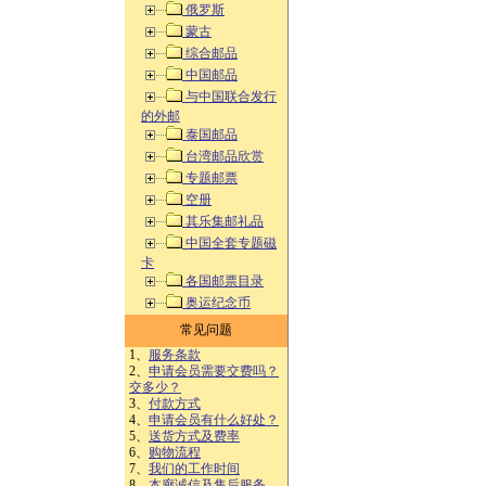
俄罗斯
蒙古
综合邮品
中国邮品
与中国联合发行
的外邮
泰国邮品
台湾邮品欣赏
专题邮票
空册
其乐集邮礼品
中国全套专题磁
卡
各国邮票目录
奥运纪念币
常见问题
1、
服务条款
2、
申请会员需要交费吗？
交多少？
3、
付款方式
4、
申请会员有什么好处？
5、
送货方式及费率
6、
购物流程
7、
我们的工作时间
8、
本廊诚信及售后服务