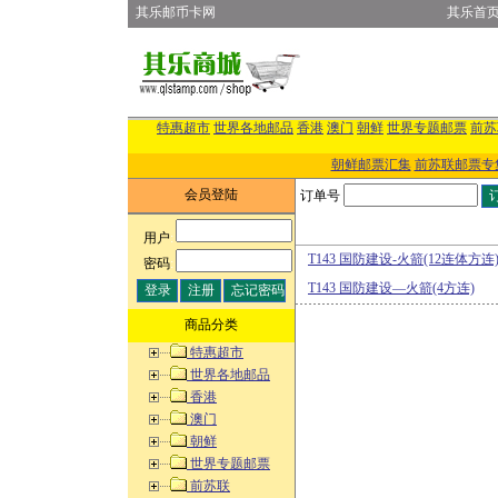
其乐邮币卡网
其乐首
特惠超市
世界各地邮品
香港
澳门
朝鲜
世界专题邮票
前苏
朝鲜邮票汇集
前苏联邮票专
会员登陆
订单号
用户
:
T143 国防建设-火箭(12连体方连
密码
:
T143 国防建设—火箭(4方连)
商品分类
特惠超市
世界各地邮品
香港
澳门
朝鲜
世界专题邮票
前苏联