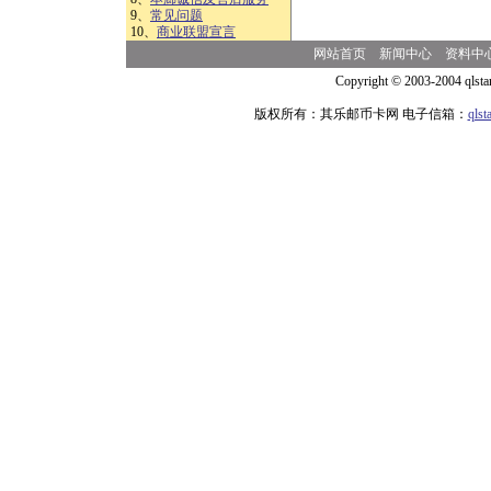
9、
常见问题
10、
商业联盟宣言
网站首页
新闻中心
资料中
Copyright © 2003-2004 qlsta
版权所有：其乐邮币卡网 电子信箱：
qls