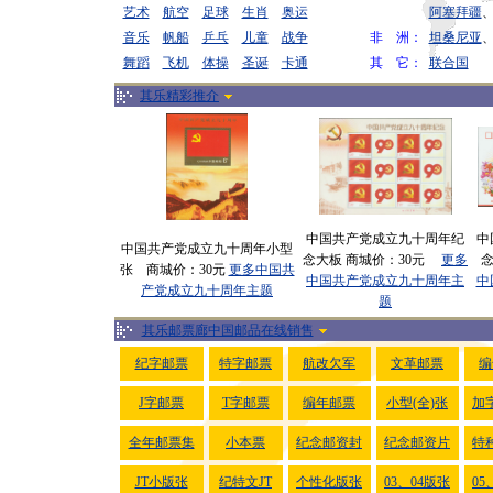
艺术
航空
足球
生肖
奥运
阿塞拜疆
音乐
帆船
乒乓
儿童
战争
非 洲：
坦桑尼亚
舞蹈
飞机
体操
圣诞
卡通
其 它：
联合国
其乐精彩推介
中国共产党成立九十周年纪
中
中国共产党成立九十周年小型
念大板 商城价：30元
更多
张 商城价：30元
更多中国共
中国共产党成立九十周年主
中
产党成立九十周年主题
题
其乐邮票廊中国邮品在线销售
纪字邮票
特字邮票
航改欠军
文革邮票
编
J字邮票
T字邮票
编年邮票
小型(全)张
加
全年邮票集
小本票
纪念邮资封
纪念邮资片
特
JT小版张
纪特文JT
个性化版张
03、04版张
05