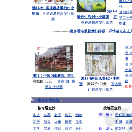
港11-
张
港11-6中国成语故事5全+小
港11-4
金银邮
型张
更多香港最新发行邮
绿色生活4全+小型张
更
第二十
票
多
香港最新发行邮票
型张
--------------
更多香港最新发行邮票，
详情请点击进
澳10
澳1
张
澳1
十周
澳10
澳11-2 中国内地景观（四）
澳11-4南音说唱4全+小型
全
商城价: 12元
更多
澳门最
张
商城价: 23元
更多
澳
欢迎
新发行邮票
门最新发行邮票
世界各地邮品
按专题查找
按地区查找
名人
名花
名画
名胜
动物
亚 洲：
朝鲜盖销
历史
航天
火车
建筑
昆虫
中国
、
香
文学
交通
体育
旅游
医疗
欧 洲：
前苏联
、