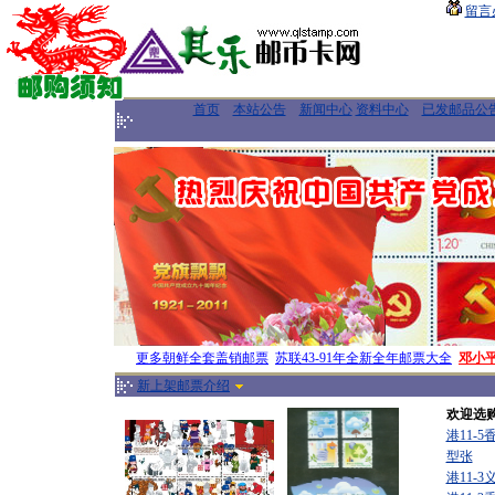
留言
首页
本站公告
新闻中心
资料中心
已发邮品公
更多朝鲜全套盖销邮票
苏联43-91年全新全年邮票大全
邓小
新上架邮票介绍
欢迎选
港11-
型张
港11-