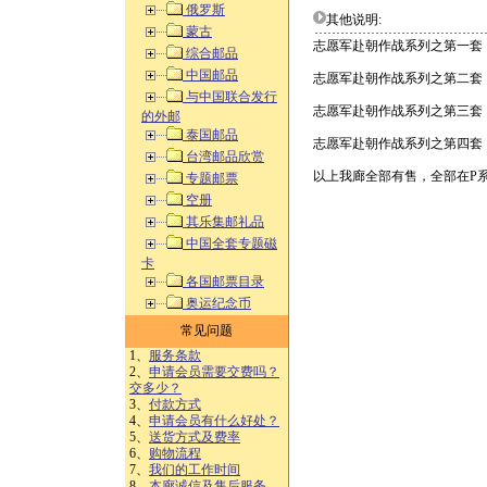
俄罗斯
其他说明:
蒙古
志愿军赴朝作战系列之第一套
综合邮品
中国邮品
志愿军赴朝作战系列之第二套
与中国联合发行
志愿军赴朝作战系列之第三套
的外邮
泰国邮品
志愿军赴朝作战系列之第四套：
台湾邮品欣赏
以上我廊全部有售，全部在P
专题邮票
空册
其乐集邮礼品
中国全套专题磁
卡
各国邮票目录
奥运纪念币
常见问题
1、
服务条款
2、
申请会员需要交费吗？
交多少？
3、
付款方式
4、
申请会员有什么好处？
5、
送货方式及费率
6、
购物流程
7、
我们的工作时间
8、
本廊诚信及售后服务