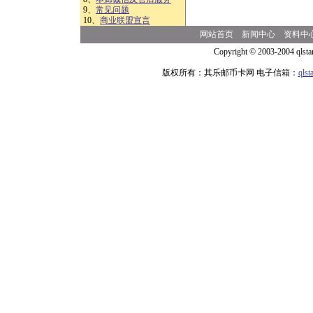
9、
常见问题
10、
商业联盟宣言
网站首页
新闻中心
资料中
Copyright © 2003-2004 qlsta
版权所有：其乐邮币卡网 电子信箱：
qls