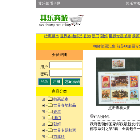
其乐邮币卡网
其乐首
特惠超市
世界各地邮品
香港
澳门
朝鲜
世界专题邮票
前苏
朝鲜邮票汇集
前苏联邮票专
会员登陆
用户
:
密码
:
商品分类
特惠超市
世界各地邮品
点击查看大图
香港
产品介绍:
澳门
朝鲜
我廊售朝鲜国家邮政最新发行
邮票系列之第5套，全套包含
世界专题邮票
前苏联