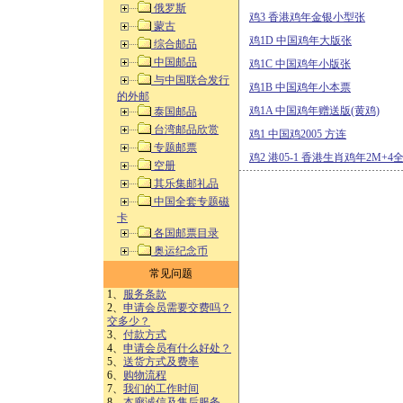
俄罗斯
鸡3 香港鸡年金银小型张
蒙古
鸡1D 中国鸡年大版张
综合邮品
中国邮品
鸡1C 中国鸡年小版张
与中国联合发行
鸡1B 中国鸡年小本票
的外邮
鸡1A 中国鸡年赠送版(黄鸡)
泰国邮品
台湾邮品欣赏
鸡1 中国鸡2005 方连
专题邮票
鸡2 港05-1 香港生肖鸡年2M+4
空册
其乐集邮礼品
中国全套专题磁
卡
各国邮票目录
奥运纪念币
常见问题
1、
服务条款
2、
申请会员需要交费吗？
交多少？
3、
付款方式
4、
申请会员有什么好处？
5、
送货方式及费率
6、
购物流程
7、
我们的工作时间
8、
本廊诚信及售后服务