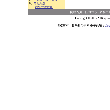
9、
常见问题
10、
商业联盟宣言
网站首页
新闻中心
资料中
Copyright © 2003-2004 qlsta
版权所有：其乐邮币卡网 电子信箱：
qls