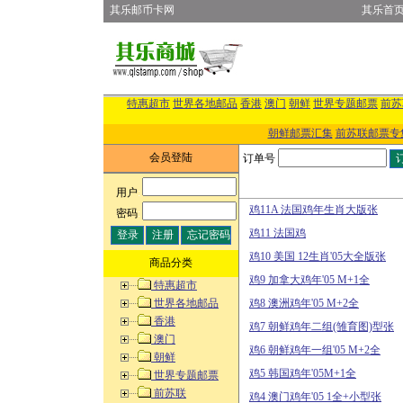
其乐邮币卡网
其乐首
特惠超市
世界各地邮品
香港
澳门
朝鲜
世界专题邮票
前苏
朝鲜邮票汇集
前苏联邮票专
会员登陆
订单号
用户
:
鸡11A 法国鸡年生肖大版张
密码
:
鸡11 法国鸡
鸡10 美国 12生肖'05大全版张
商品分类
鸡9 加拿大鸡年'05 M+1全
特惠超市
世界各地邮品
鸡8 澳洲鸡年'05 M+2全
香港
鸡7 朝鲜鸡年二组(雏育图)型张
澳门
鸡6 朝鲜鸡年一组'05 M+2全
朝鲜
鸡5 韩国鸡年'05M+1全
世界专题邮票
前苏联
鸡4 澳门鸡年'05 1全+小型张