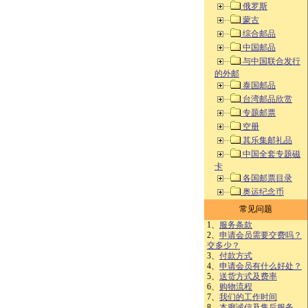
俄罗斯
蒙古
综合邮品
中国邮品
与中国联合发行
的外邮
泰国邮品
台湾邮品欣赏
专题邮票
空册
其乐集邮礼品
中国全套专题磁
卡
各国邮票目录
奥运纪念币
常见问题
1、
服务条款
2、
申请会员需要交费吗？
交多少？
3、
付款方式
4、
申请会员有什么好处？
5、
送货方式及费率
6、
购物流程
7、
我们的工作时间
8、
本廊诚信及售后服务