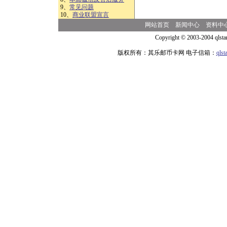
9、
常见问题
10、
商业联盟宣言
网站首页
新闻中心
资料中
Copyright © 2003-2004 qlsta
版权所有：其乐邮币卡网 电子信箱：
qls