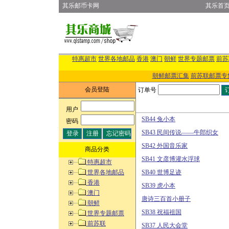
其乐邮币卡网
其乐首
特惠超市
世界各地邮品
香港
澳门
朝鲜
世界专题邮票
前苏
朝鲜邮票汇集
前苏联邮票专
会员登陆
订单号
用户
:
SB44 兔小本
密码
:
SB43 民间传说——牛郎织女
SB42 外国音乐家
商品分类
SB41 文彦博灌水浮球
特惠超市
世界各地邮品
SB40 世博足迹
香港
SB39 虎小本
澳门
唐诗三百首小册子
朝鲜
SB38 祝福祖国
世界专题邮票
前苏联
SB37 人民大会堂