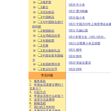
俄罗斯
SB36 牛小本
蒙古
SB35 曹冲称象
综合邮品
中国邮品
SB34 鼠小本
与中国联合发行
SB33 中国2010年上海世博会
的外邮
SB32 孔融让梨
泰国邮品
台湾邮品欣赏
SB小本票大全（SB1-SB36）
专题邮票
SB2A 白鱀豚小本五拼图
空册
SB31 猪年
其乐集邮礼品
中国全套专题磁
SB30 狗年
卡
SB29 安徒生童话
各国邮票目录
奥运纪念币
SB28 鸡年
常见问题
1、
服务条款
2、
申请会员需要交费吗？
交多少？
3、
付款方式
4、
申请会员有什么好处？
5、
送货方式及费率
6、
购物流程
7、
我们的工作时间
8、
本廊诚信及售后服务