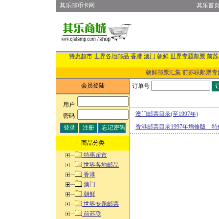
其乐邮币卡网
其乐首
特惠超市
世界各地邮品
香港
澳门
朝鲜
世界专题邮票
前苏
朝鲜邮票汇集
前苏联邮票专
会员登陆
订单号
用户
:
澳门邮票目录(至1997年)
密码
:
香港邮票目录1997年增修版 特
商品分类
特惠超市
世界各地邮品
香港
澳门
朝鲜
世界专题邮票
前苏联