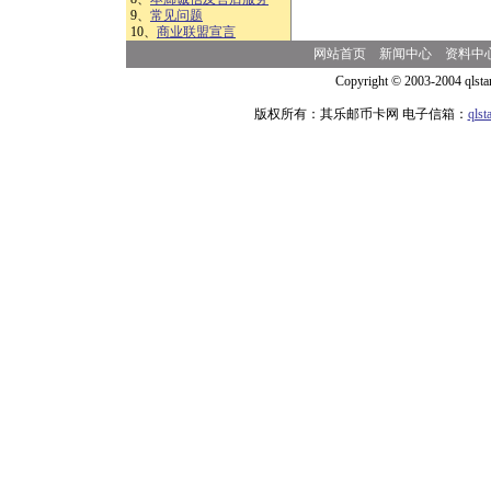
9、
常见问题
10、
商业联盟宣言
网站首页
新闻中心
资料中
Copyright © 2003-2004 qlsta
版权所有：其乐邮币卡网 电子信箱：
qls