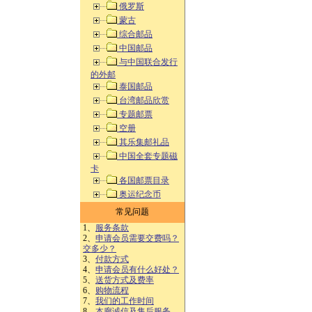
俄罗斯
蒙古
综合邮品
中国邮品
与中国联合发行
的外邮
泰国邮品
台湾邮品欣赏
专题邮票
空册
其乐集邮礼品
中国全套专题磁
卡
各国邮票目录
奥运纪念币
常见问题
1、
服务条款
2、
申请会员需要交费吗？
交多少？
3、
付款方式
4、
申请会员有什么好处？
5、
送货方式及费率
6、
购物流程
7、
我们的工作时间
8、
本廊诚信及售后服务