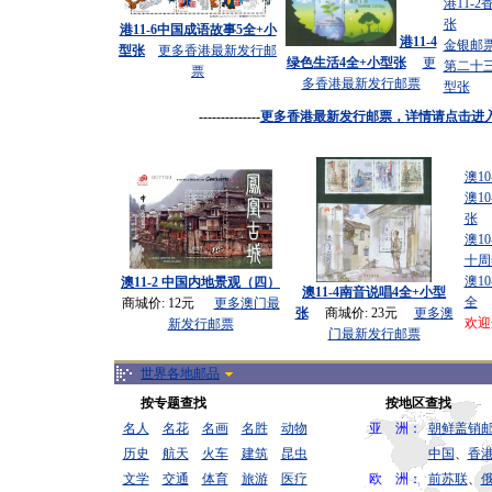
港11-
张
港11-6中国成语故事5全+小
港11-4
金银邮
型张
更多香港最新发行邮
绿色生活4全+小型张
更
第二十
票
多
香港最新发行邮票
型张
--------------
更多香港最新发行邮票，
详情请点击进
澳10
澳1
张
澳1
十周
澳10
澳11-2 中国内地景观（四）
澳11-4南音说唱4全+小型
全
商城价: 12元
更多
澳门最
张
商城价: 23元
更多
澳
欢迎
新发行邮票
门最新发行邮票
世界各地邮品
按专题查找
按地区查找
名人
名花
名画
名胜
动物
亚 洲：
朝鲜盖销
历史
航天
火车
建筑
昆虫
中国
、
香
文学
交通
体育
旅游
医疗
欧 洲：
前苏联
、