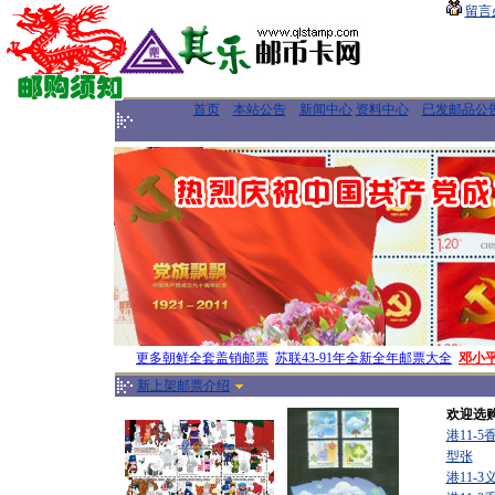
留言
首页
本站公告
新闻中心
资料中心
已发邮品公
更多朝鲜全套盖销邮票
苏联43-91年全新全年邮票大全
邓小
新上架邮票介绍
欢迎选
港11-
型张
港11-