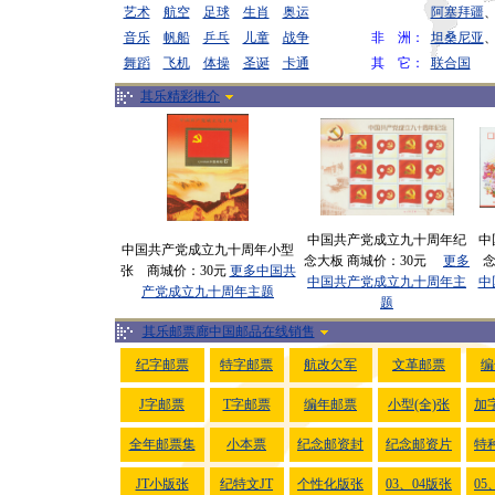
艺术
航空
足球
生肖
奥运
阿塞拜疆
音乐
帆船
乒乓
儿童
战争
非 洲：
坦桑尼亚
舞蹈
飞机
体操
圣诞
卡通
其 它：
联合国
其乐精彩推介
中国共产党成立九十周年纪
中
中国共产党成立九十周年小型
念大板 商城价：30元
更多
张 商城价：30元
更多中国共
中国共产党成立九十周年主
中
产党成立九十周年主题
题
其乐邮票廊中国邮品在线销售
纪字邮票
特字邮票
航改欠军
文革邮票
编
J字邮票
T字邮票
编年邮票
小型(全)张
加
全年邮票集
小本票
纪念邮资封
纪念邮资片
特
JT小版张
纪特文JT
个性化版张
03、04版张
05