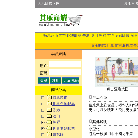
其乐邮币卡网
其乐首
特惠超市
世界各地邮品
香港
澳门
朝鲜
世界专题邮票
前苏
朝鲜邮票汇集
前苏联邮票专
会员登陆
用户
:
密码
:
点击查看大图
商品分类
特惠超市
产品介绍:
世界各地邮品
借来天上彩云霞，巧作人间锦
史，可以反映出人类历史发展
香港
澳门
其他说明:
朝鲜
世界专题邮票
小型张
包括一枚澳门币十圆之邮票
前苏联