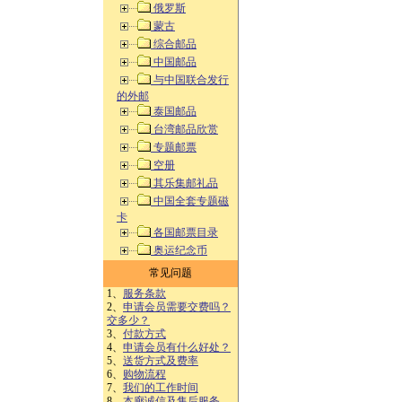
俄罗斯
蒙古
综合邮品
中国邮品
与中国联合发行
的外邮
泰国邮品
台湾邮品欣赏
专题邮票
空册
其乐集邮礼品
中国全套专题磁
卡
各国邮票目录
奥运纪念币
常见问题
1、
服务条款
2、
申请会员需要交费吗？
交多少？
3、
付款方式
4、
申请会员有什么好处？
5、
送货方式及费率
6、
购物流程
7、
我们的工作时间
8、
本廊诚信及售后服务