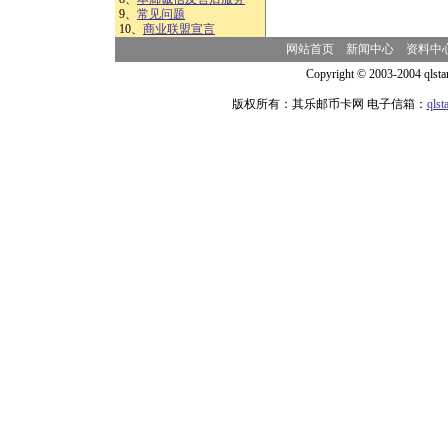
9、
常见问题
10、
商业联盟宣言
网站首页
新闻中心
资料中
Copyright © 2003-2004 qlsta
版权所有：其乐邮币卡网 电子信箱：
qls