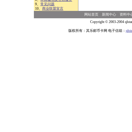
9、
常见问题
10、
商业联盟宣言
网站首页
新闻中心
资料中
Copyright © 2003-2004 qlsta
版权所有：其乐邮币卡网 电子信箱：
qls