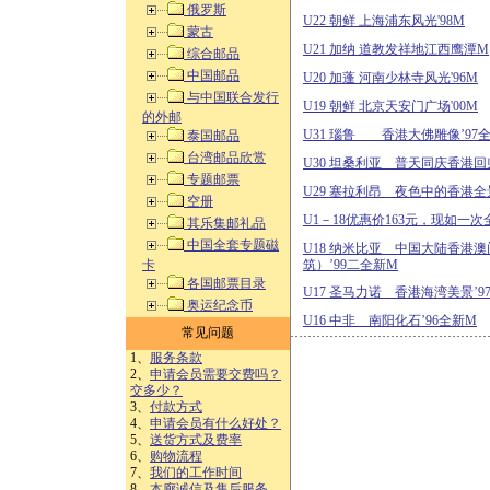
俄罗斯
U22 朝鲜 上海浦东风光'98M
蒙古
U21 加纳 道教发祥地江西鹰潭M
综合邮品
中国邮品
U20 加蓬 河南少林寺风光'96M
与中国联合发行
U19 朝鲜 北京天安门广场'00M
的外邮
U31 瑙鲁 香港大佛雕像’97
泰国邮品
台湾邮品欣赏
U30 坦桑利亚 普天同庆香港回归
专题邮票
U29 塞拉利昂 夜色中的香港全景
空册
U1－18优惠价163元，现如一次
其乐集邮礼品
中国全套专题磁
U18 纳米比亚 中国大陆香港
卡
筑）’99二全新M
各国邮票目录
U17 圣马力诺 香港海湾美景’9
奥运纪念币
U16 中非 南阳化石’96全新M
常见问题
1、
服务条款
2、
申请会员需要交费吗？
交多少？
3、
付款方式
4、
申请会员有什么好处？
5、
送货方式及费率
6、
购物流程
7、
我们的工作时间
8、
本廊诚信及售后服务