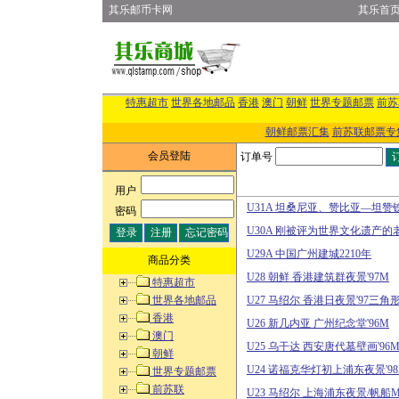
其乐邮币卡网
其乐首
特惠超市
世界各地邮品
香港
澳门
朝鲜
世界专题邮票
前苏
朝鲜邮票汇集
前苏联邮票专
会员登陆
订单号
用户
:
U31A 坦桑尼亚、赞比亚—坦赞
密码
:
U30A 刚被评为世界文化遗产的
U29A 中国广州建城2210年
商品分类
U28 朝鲜 香港建筑群夜景'97M
特惠超市
世界各地邮品
U27 马绍尔 香港日夜景'97三角
香港
U26 新几内亚 广州纪念堂'96M
澳门
U25 乌干达 西安唐代墓壁画'96
朝鲜
U24 诺福克华灯初上浦东夜景'9
世界专题邮票
前苏联
U23 马绍尔 上海浦东夜景/帆船