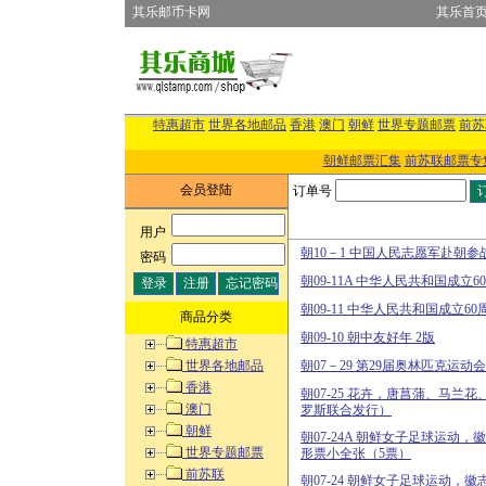
其乐邮币卡网
其乐首
特惠超市
世界各地邮品
香港
澳门
朝鲜
世界专题邮票
前苏
朝鲜邮票汇集
前苏联邮票专
会员登陆
订单号
用户
:
朝10－1 中国人民志愿军赴朝参
密码
:
朝09-11A 中华人民共和国成立
朝09-11 中华人民共和国成立6
商品分类
朝09-10 朝中友好年 2版
特惠超市
世界各地邮品
朝07－29 第29届奥林匹克运动
香港
朝07-25 花卉，唐菖蒲、马兰
澳门
罗斯联合发行）
朝鲜
朝07-24A 朝鲜女子足球运动
世界专题邮票
形票小全张（5票）
前苏联
朝07-24 朝鲜女子足球运动，