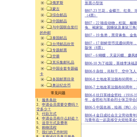
俄罗斯
形票小型张
蒙古
朝07-23 兰花，金蝶兰、红美
综合邮品
（4票）
中国邮品
朝07－22 啮齿动物，松鼠、
与中国联合发行
兔、褐家鼠、园睡鼠及巢鼠三角形
的外邮
朝07－19 鱼类，黑背鼻鱼、金
泰国邮品
朝07－17 朝鲜货币流通60周
台湾邮品欣赏
版张（8票）
专题邮票
朝07－6 蝴蝶，天蓝闪蝶、麝凤
空册
其乐集邮礼品
朝06-10 为了祖国，英雄李洙
中国全套专题磁
朝06-9 杂技，吊秋千、空中飞
卡
各国邮票目录
朝06-8 土地改革法颁布60周
奥运纪念币
朝06-7 土地改革法颁布60周
常见问题
朝06-6 抗日英雄金哲柱（1916
年，金哲柱与革命烈士张卫华合
1、
服务条款
2、
申请会员需要交费吗？
朝06-5 中国名画，绘画《狗》
交多少？
3、
付款方式
朝06-4 金日成社会主义劳动青
4、
申请会员有什么好处？
与青年在一起及移交火炬给革命
5、
送货方式及费率
6、
购物流程
7、
我们的工作时间
8、
本廊诚信及售后服务