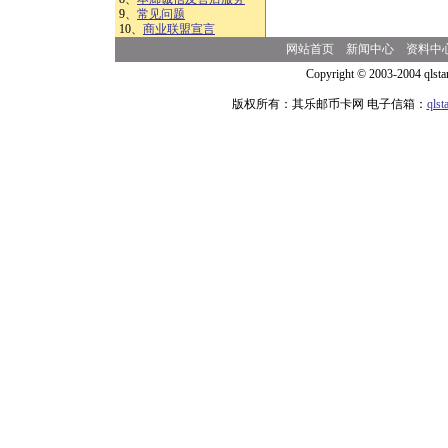
9、
常见问题
10、
商业联盟宣言
网站首页
新闻中心
资料中
Copyright © 2003-2004 qlsta
版权所有：其乐邮币卡网 电子信箱：
qls