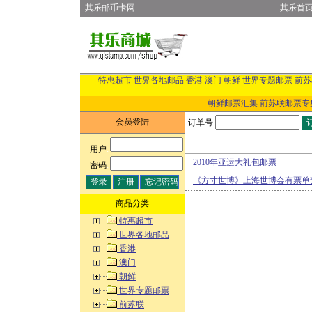
其乐邮币卡网
其乐首
特惠超市
世界各地邮品
香港
澳门
朝鲜
世界专题邮票
前苏
朝鲜邮票汇集
前苏联邮票专
会员登陆
订单号
用户
:
2010年亚运大礼包邮票
密码
:
《方寸世博》上海世博会有票单
商品分类
特惠超市
世界各地邮品
香港
澳门
朝鲜
世界专题邮票
前苏联