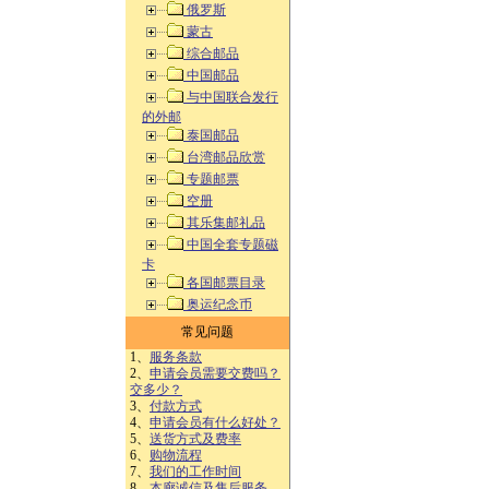
俄罗斯
蒙古
综合邮品
中国邮品
与中国联合发行
的外邮
泰国邮品
台湾邮品欣赏
专题邮票
空册
其乐集邮礼品
中国全套专题磁
卡
各国邮票目录
奥运纪念币
常见问题
1、
服务条款
2、
申请会员需要交费吗？
交多少？
3、
付款方式
4、
申请会员有什么好处？
5、
送货方式及费率
6、
购物流程
7、
我们的工作时间
8、
本廊诚信及售后服务