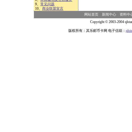
9、
常见问题
10、
商业联盟宣言
网站首页
新闻中心
资料中
Copyright © 2003-2004 qlsta
版权所有：其乐邮币卡网 电子信箱：
qls