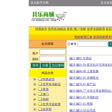
其乐邮币卡网
其乐首
特惠超市
世界各地邮品
香港
澳门
朝鲜
世界专题邮票
前苏
朝鲜邮票汇集
前苏联邮票专
会员登陆
订单号
用户
:
编21 编95 交易会
密码
:
编20 编91-94 亚非拉乒乓球友
编19 编86-90 儿童歌舞
商品分类
编18 编82-85 赤脚医生
特惠超市
世界各地邮品
编17 编78-81 新产品
香港
编16 编66-77 文化大革命期间
澳门
编15 编63-65 中国妇女
朝鲜
编14 编57-62 熊猫
世界专题邮票
前苏联
编13 编53-56 白毛女