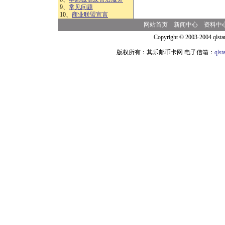
9、
常见问题
10、
商业联盟宣言
网站首页
新闻中心
资料中
Copyright © 2003-2004 qlsta
版权所有：其乐邮币卡网 电子信箱：
qls