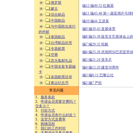
俄罗斯
编12 编49-52 红旗渠
蒙古
编11 编45-48 第一届亚洲乒乓
综合邮品
中国邮品
编10 编44 王进喜
与中国联合发行
编9 编39-43 发展体育
的外邮
编8 编33-38 延安文艺座谈会上
泰国邮品
台湾邮品欣赏
编7 编29-32 轮船
专题邮票
编6 编25-28 庆祝阿尔巴尼亚
空册
编5 编21-24 亚非乒
其乐集邮礼品
中国全套专题磁
编4 编12-20 建党50周年
卡
编3 编8-11 巴黎公社
各国邮票目录
奥运纪念币
编2 编7 严惩
常见问题
1、
服务条款
2、
申请会员需要交费吗？
交多少？
3、
付款方式
4、
申请会员有什么好处？
5、
送货方式及费率
6、
购物流程
7、
我们的工作时间
8、
本廊诚信及售后服务