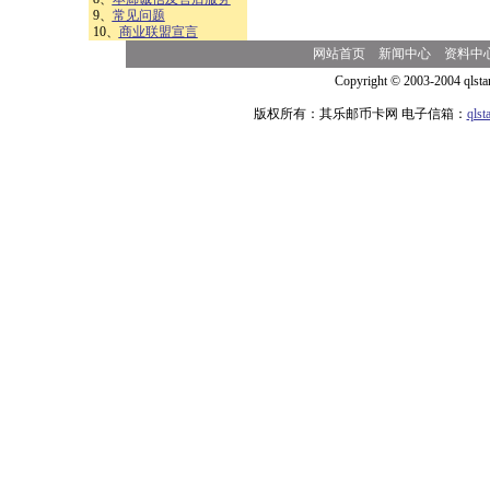
9、
常见问题
10、
商业联盟宣言
网站首页
新闻中心
资料中
Copyright © 2003-2004 qlsta
版权所有：其乐邮币卡网 电子信箱：
qls