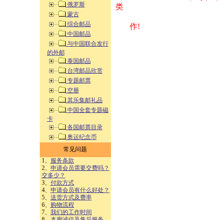
俄罗斯
类 方式告之
蒙古
综合邮品
作!
中国邮品
与中国联合发行
的外邮
泰国邮品
台湾邮品欣赏
专题邮票
空册
其乐集邮礼品
中国全套专题磁
卡
各国邮票目录
奥运纪念币
常见问题
1、
服务条款
2、
申请会员需要交费吗？
交多少？
3、
付款方式
4、
申请会员有什么好处？
5、
送货方式及费率
6、
购物流程
7、
我们的工作时间
8、
本廊诚信及售后服务