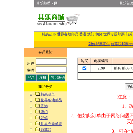
其乐邮币卡网
其乐首
特惠超市
世界各地邮品
香港
澳门
朝鲜
世界专题邮票
前苏
朝鲜邮票汇集
前苏联邮票专
会员登陆
购买
电脑编号
用户
:
2599
编16 编6
密码
:
商品分类
特惠超市
注意：
世界各地邮品
1、改变商品数量
香港
澳门
2、假如此订单由
朝鲜
买的邮品的“商
世界专题邮票
前苏联
3、可在“