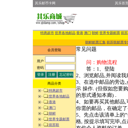
其乐邮币卡网
其乐首
特惠超市
世界各地邮品
香港
澳门
朝鲜
世界专题邮票
前苏
朝鲜邮票汇集
前苏联邮票专
常见问题
会员登陆
用户
:
问：购物流程
密码
:
答：1、登陆
2、浏览邮品,并阅读我
3、在选中邮品的旁边,
商品分类
示 操作. (但假如您要
特惠超市
的形式通知本廊) .
世界各地邮品
4、如要再买其他邮品,
香港
你需的邮品，在确定了
澳门
朝鲜
5、先点击该清单上的”
世界专题邮票
格, 按提示填写完毕,点
前苏联