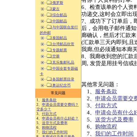
有你个人资料的订单.
俄罗斯
6、检查该单的个人资料
蒙古
功递交,这时会立即出现
综合邮品
7、成功下了订单后，
中国邮品
与中国联合发行
后，会用电子邮件通知
的外邮
廊确认，然后才汇款来
泰国邮品
(汇款单三天内即到,且
台湾邮品欣赏
我廊,但必须通知本廊
专题邮票
8、我廊收到您的汇款
空册
其乐集邮礼品
周, 发货是用挂号信或
中国全套专题磁
卡
各国邮票目录
其他常见问题：
奥运纪念币
1、
服务条款
常见问题
2、
申请会员需要交
1、
服务条款
2、
申请会员需要交费吗？
3、
付款方式
交多少？
4、
申请会员有什么
3、
付款方式
4、
申请会员有什么好处？
5、
送货方式及费率
5、
送货方式及费率
6、
购物流程
6、
购物流程
7、
我们的工作时间
7、
我们的工作时间
8、
本廊诚信及售后服务