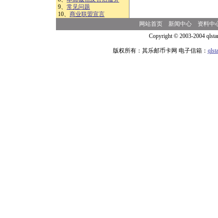
9、
常见问题
10、
商业联盟宣言
网站首页
新闻中心
资料中
Copyright © 2003-2004 qlsta
版权所有：其乐邮币卡网 电子信箱：
qls