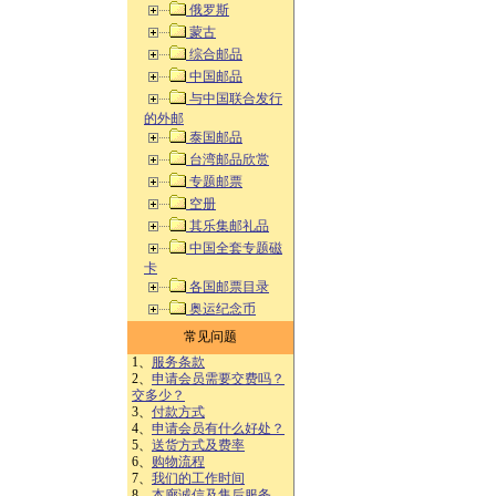
俄罗斯
蒙古
综合邮品
中国邮品
与中国联合发行
的外邮
泰国邮品
台湾邮品欣赏
专题邮票
空册
其乐集邮礼品
中国全套专题磁
卡
各国邮票目录
奥运纪念币
常见问题
1、
服务条款
2、
申请会员需要交费吗？
交多少？
3、
付款方式
4、
申请会员有什么好处？
5、
送货方式及费率
6、
购物流程
7、
我们的工作时间
8、
本廊诚信及售后服务