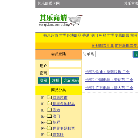
其乐邮币卡网
其乐首
特惠超市
世界各地邮品
香港
澳门
朝鲜
世界专题邮票
前苏
朝鲜邮票汇集
前苏联邮票专
会员登陆
订单号
用户
:
卡贺3 铁通：圣诞快乐 二全
密码
:
卡贺2 中国电信：劳动节 二全
卡贺1 广东电信：情人节 二全
商品分类
特惠超市
世界各地邮品
香港
澳门
朝鲜
世界专题邮票
前苏联