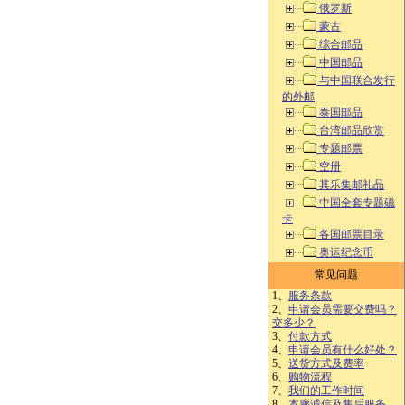
俄罗斯
蒙古
综合邮品
中国邮品
与中国联合发行
的外邮
泰国邮品
台湾邮品欣赏
专题邮票
空册
其乐集邮礼品
中国全套专题磁
卡
各国邮票目录
奥运纪念币
常见问题
1、
服务条款
2、
申请会员需要交费吗？
交多少？
3、
付款方式
4、
申请会员有什么好处？
5、
送货方式及费率
6、
购物流程
7、
我们的工作时间
8、
本廊诚信及售后服务