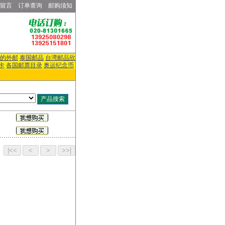
留言
订单查询
邮购须知
的外邮
泰国邮品
台湾邮品欣
卡
各国邮票目录
奥运纪念币
页