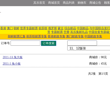
其乐首页
商城首页
商品列表
购物车
商城公告
顾客
香港
澳门
朝鲜
世界专题邮票
前苏联
俄罗斯
蒙古
综合邮品
中国邮品
与中国联合发行
赏
专题邮票
空册
其乐集邮礼品
中国全套专题磁
朝鲜邮票汇集
前苏联邮票专集
香港邮政专集
澳门邮政专集
中国邮政专集
订单号
2011-1A 兔大板
商城价：90元
2011-1 兔小板
商城价：45元
共2项 第1/1