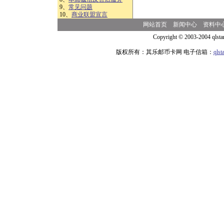
9、
常见问题
10、
商业联盟宣言
网站首页
新闻中心
资料中
Copyright © 2003-2004 qlsta
版权所有：其乐邮币卡网 电子信箱：
qls