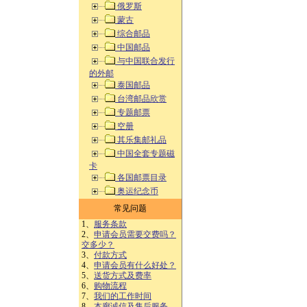
俄罗斯
蒙古
综合邮品
中国邮品
与中国联合发行
的外邮
泰国邮品
台湾邮品欣赏
专题邮票
空册
其乐集邮礼品
中国全套专题磁
卡
各国邮票目录
奥运纪念币
常见问题
1、
服务条款
2、
申请会员需要交费吗？
交多少？
3、
付款方式
4、
申请会员有什么好处？
5、
送货方式及费率
6、
购物流程
7、
我们的工作时间
8、
本廊诚信及售后服务