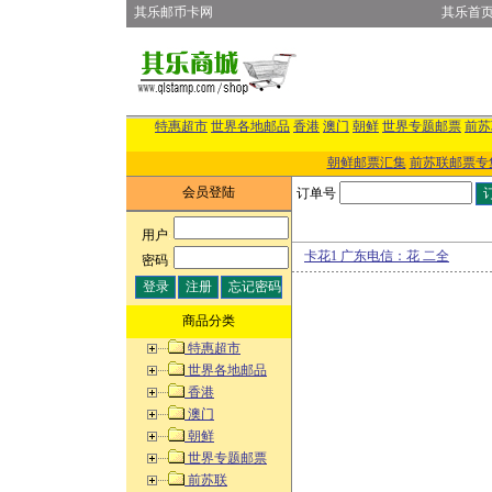
其乐邮币卡网
其乐首
特惠超市
世界各地邮品
香港
澳门
朝鲜
世界专题邮票
前苏
朝鲜邮票汇集
前苏联邮票专
会员登陆
订单号
用户
:
卡花1 广东电信：花 二全
密码
:
商品分类
特惠超市
世界各地邮品
香港
澳门
朝鲜
世界专题邮票
前苏联