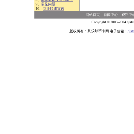
9、
常见问题
10、
商业联盟宣言
网站首页
新闻中心
资料中
Copyright © 2003-2004 qlsta
版权所有：其乐邮币卡网 电子信箱：
qls