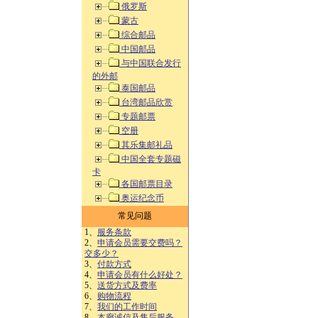
俄罗斯
蒙古
综合邮品
中国邮品
与中国联合发行
的外邮
泰国邮品
台湾邮品欣赏
专题邮票
空册
其乐集邮礼品
中国全套专题磁
卡
各国邮票目录
奥运纪念币
常见问题
1、
服务条款
2、
申请会员需要交费吗？
交多少？
3、
付款方式
4、
申请会员有什么好处？
5、
送货方式及费率
6、
购物流程
7、
我们的工作时间
8、
本廊诚信及售后服务