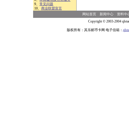
9、
常见问题
10、
商业联盟宣言
网站首页
新闻中心
资料中
Copyright © 2003-2004 qlsta
版权所有：其乐邮币卡网 电子信箱：
qls