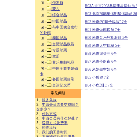
俄罗斯
H93A 北京2008奥运明星运动员
蒙古
H93 北京2008奥运明星运动员 
综合邮品
中国邮品
H92 米奇的“帽子戏法” 7全
与中国联合发行
H91 米奇做邮递员 7全
的外邮
H90 米奇音乐狂欢派对 5全
泰国邮品
台湾邮品欣赏
H89 米奇太空探秘 5全
专题邮票
H88 米奇游芬兰 6全
空册
H87 米奇圣诞夜 6全
其乐集邮礼品
中国全套专题磁
H86 米妮做空姐 6全
卡
H85 小狐狸 7全
各国邮票目录
奥运纪念币
H84 小鹿斑比 7全
常见问题
1、
服务条款
2、
申请会员需要交费吗？
交多少？
3、
付款方式
4、
申请会员有什么好处？
5、
送货方式及费率
6、
购物流程
7、
我们的工作时间
8、
本廊诚信及售后服务