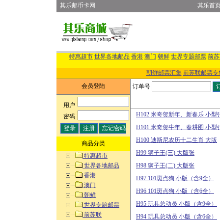
其乐邮币卡网
其乐首
特惠超市
世界各地邮品
香港
澳门
朝鲜
世界专题邮票
前苏
朝鲜邮票汇集
前苏联邮票专
会员登陆
订单号
用户
:
H102 米奇贺新年、新春乐 小型
密码
:
H101 米奇贺牛年、春耕图 小型
H100 迪斯尼农历十二生肖 大版
商品分类
H99 狮子王(三) 大版张
特惠超市
世界各地邮品
H98 狮子王(二) 大版张
香港
H97 101斑点狗 小版（含9全）
澳门
H96 101斑点狗 小版（含6全）
朝鲜
H95 玩具总动员 小版（含9全）
世界专题邮票
前苏联
H94 玩具总动员 小版（含6全）