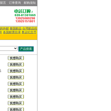
留言
订单查询
邮购须知
的外邮
泰国邮品
台湾邮品欣
卡
各国邮票目录
奥运纪念币
元