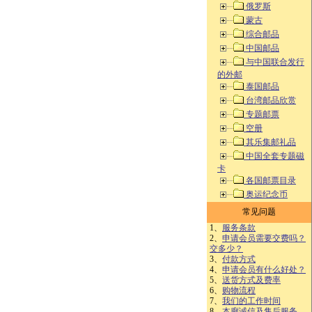
俄罗斯
蒙古
综合邮品
中国邮品
与中国联合发行
的外邮
泰国邮品
台湾邮品欣赏
专题邮票
空册
其乐集邮礼品
中国全套专题磁
卡
各国邮票目录
奥运纪念币
常见问题
1、
服务条款
2、
申请会员需要交费吗？
交多少？
3、
付款方式
4、
申请会员有什么好处？
5、
送货方式及费率
6、
购物流程
7、
我们的工作时间
8、
本廊诚信及售后服务