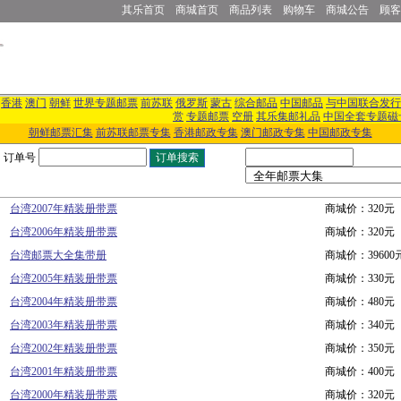
其乐首页
商城首页
商品列表
购物车
商城公告
顾客
香港
澳门
朝鲜
世界专题邮票
前苏联
俄罗斯
蒙古
综合邮品
中国邮品
与中国联合发行
赏
专题邮票
空册
其乐集邮礼品
中国全套专题磁
朝鲜邮票汇集
前苏联邮票专集
香港邮政专集
澳门邮政专集
中国邮政专集
订单号
台湾2007年精装册带票
商城价：320元
台湾2006年精装册带票
商城价：320元
台湾邮票大全集带册
商城价：39600
台湾2005年精装册带票
商城价：330元
台湾2004年精装册带票
商城价：480元
台湾2003年精装册带票
商城价：340元
台湾2002年精装册带票
商城价：350元
台湾2001年精装册带票
商城价：400元
台湾2000年精装册带票
商城价：320元