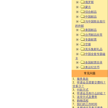
俄罗斯
蒙古
综合邮品
中国邮品
与中国联合发行
的外邮
泰国邮品
台湾邮品欣赏
专题邮票
空册
其乐集邮礼品
中国全套专题磁
卡
各国邮票目录
奥运纪念币
常见问题
1、
服务条款
2、
申请会员需要交费吗？
交多少？
3、
付款方式
4、
申请会员有什么好处？
5、
送货方式及费率
6、
购物流程
7、
我们的工作时间
8、
本廊诚信及售后服务