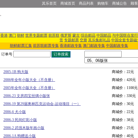
其乐首页
商城首页
商品列表
购物车
商城公告
顾客
香港
澳门
朝鲜
世界专题邮票
前苏联
俄罗斯
蒙古
综合邮品
中国邮品
与中国联合发行
赏
专题邮票
空册
其乐集邮礼品
中国全套专题磁
朝鲜邮票汇集
前苏联邮票专集
香港邮政专集
澳门邮政专集
中国邮政专集
订单号
2005-1B 狗大版
商城价：22元
2006年全年小版大全（不含册）
商城价：420元
2005年全年小版大全（不含册）
商城价：1100元
2006-23 文房四宝丝绸小版张
商城价：330元
2006-19 第29届奥林匹克运动会-运动项目（一）
商城价：30元
2006-6 犬小版
商城价：22元
2006-3 民间灯彩小版
商城价：38元
2006-2 武强木版年画小版
商城价：25元
2006-1A 狗赠送小版
商城价：40元