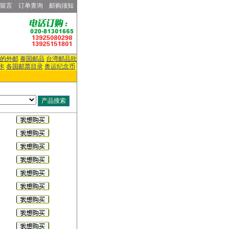
留言
订单查询
邮购须知
的外邮
泰国邮品
台湾邮品欣
卡
各国邮票目录
奥运纪念币