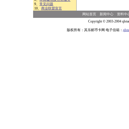
9、
常见问题
10、
商业联盟宣言
网站首页
新闻中心
资料中
Copyright © 2003-2004 qlsta
版权所有：其乐邮币卡网 电子信箱：
qls