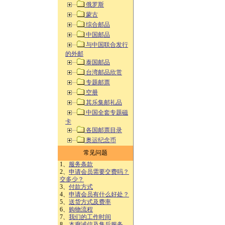
俄罗斯
蒙古
综合邮品
中国邮品
与中国联合发行
的外邮
泰国邮品
台湾邮品欣赏
专题邮票
空册
其乐集邮礼品
中国全套专题磁
卡
各国邮票目录
奥运纪念币
常见问题
1、
服务条款
2、
申请会员需要交费吗？
交多少？
3、
付款方式
4、
申请会员有什么好处？
5、
送货方式及费率
6、
购物流程
7、
我们的工作时间
8、
本廊诚信及售后服务