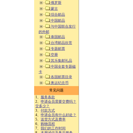
俄罗斯
蒙古
综合邮品
中国邮品
与中国联合发行
的外邮
泰国邮品
台湾邮品欣赏
专题邮票
空册
其乐集邮礼品
中国全套专题磁
卡
各国邮票目录
奥运纪念币
常见问题
1、
服务条款
2、
申请会员需要交费吗？
交多少？
3、
付款方式
4、
申请会员有什么好处？
5、
送货方式及费率
6、
购物流程
7、
我们的工作时间
8、
本廊诚信及售后服务