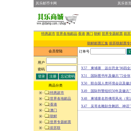
其乐邮币卡网
其乐首
特惠超市
世界各地邮品
香港
澳门
朝鲜
世界专题邮票
前苏
朝鲜邮票汇集
前苏联邮票专
会员登陆
订单号
用户
:
X57 柬埔寨 远古恐龙’96四
密码
:
X51 国际图书年及徽志’72全张
X50 联合国人类环境会议及徽志
商品分类
X49 国际刑警组织50年及徽志’
特惠超市
世界各地邮品
X48 柬埔寨名胜佛塔风光（宪法
香港
X47 吴哥名雕刻含舞蹈、神话’
澳门
朝鲜
世界专题邮票
前苏联