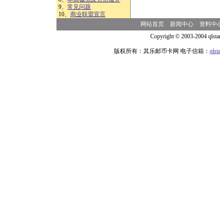
9、
常见问题
10、
商业联盟宣言
网站首页
新闻中心
资料中
Copyright © 2003-2004 qlsta
版权所有：其乐邮币卡网 电子信箱：
qls