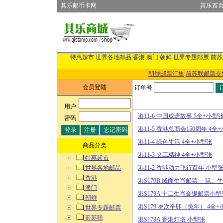
其乐邮币卡网
其乐首
特惠超市
世界各地邮品
香港
澳门
朝鲜
世界专题邮票
前苏
朝鲜邮票汇集
前苏联邮票专
会员登陆
订单号
用户
:
港11-6 中国成语故事 5全+小型
密码
:
港11-5 香港总商会150周年 4全
港11-4 绿色生活 4全+小型张
商品分类
港11-3 义工精神 4全+小型张
特惠超市
世界各地邮品
港11-2 香港动力飞行百年 小型
香港
港S179B 绒面生肖邮票 ─ 鼠
澳门
港S179A 十二生肖金银邮票小型
朝鲜
港S179 岁次辛卯（兔年） 4全
世界专题邮票
前苏联
港S178A 香港灯塔 小型张