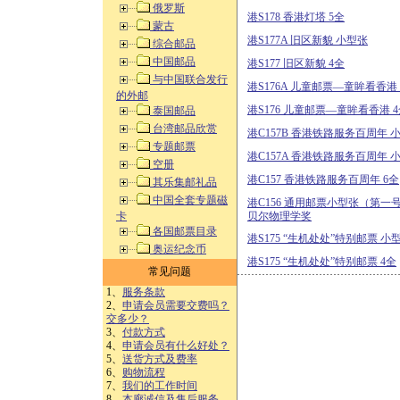
俄罗斯
港S178 香港灯塔 5全
蒙古
港S177A 旧区新貌 小型张
综合邮品
中国邮品
港S177 旧区新貌 4全
与中国联合发行
港S176A 儿童邮票—童眸看香港
的外邮
港S176 儿童邮票—童眸看香港 
泰国邮品
台湾邮品欣赏
港C157B 香港铁路服务百周年 
专题邮票
港C157A 香港铁路服务百周年 
空册
港C157 香港铁路服务百周年 6全
其乐集邮礼品
中国全套专题磁
港C156 通用邮票小型张（第一
卡
贝尔物理学奖
各国邮票目录
港S175 “生机处处”特别邮票 小
奥运纪念币
港S175 “生机处处”特别邮票 4全
常见问题
1、
服务条款
2、
申请会员需要交费吗？
交多少？
3、
付款方式
4、
申请会员有什么好处？
5、
送货方式及费率
6、
购物流程
7、
我们的工作时间
8、
本廊诚信及售后服务