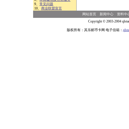
9、
常见问题
10、
商业联盟宣言
网站首页
新闻中心
资料中
Copyright © 2003-2004 qlsta
版权所有：其乐邮币卡网 电子信箱：
qls