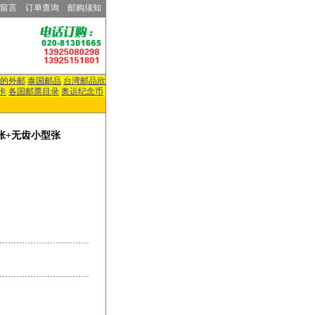
留言
订单查询
邮购须知
的外邮
泰国邮品
台湾邮品欣
卡
各国邮票目录
奥运纪念币
全张+无齿小型张