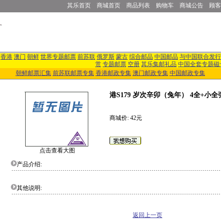
其乐首页
商城首页
商品列表
购物车
商城公告
顾客
香港
澳门
朝鲜
世界专题邮票
前苏联
俄罗斯
蒙古
综合邮品
中国邮品
与中国联合发行
赏
专题邮票
空册
其乐集邮礼品
中国全套专题磁
朝鲜邮票汇集
前苏联邮票专集
香港邮政专集
澳门邮政专集
中国邮政专集
港S179 岁次辛卯（兔年） 4全+小
商城价: 42元
点击查看大图
产品介绍:
其他说明:
返回上一页