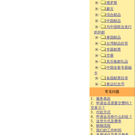
俄罗斯
蒙古
综合邮品
中国邮品
与中国联合发行
的外邮
泰国邮品
台湾邮品欣赏
专题邮票
空册
其乐集邮礼品
中国全套专题磁
卡
各国邮票目录
奥运纪念币
常见问题
1、
服务条款
2、
申请会员需要交费吗？
交多少？
3、
付款方式
4、
申请会员有什么好处？
5、
送货方式及费率
6、
购物流程
7、
我们的工作时间
8、
本廊诚信及售后服务