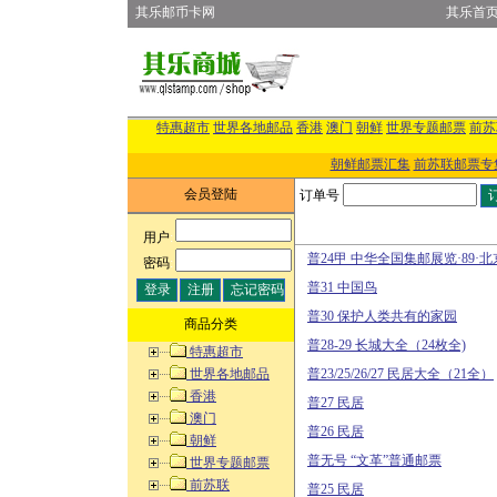
其乐邮币卡网
其乐首
特惠超市
世界各地邮品
香港
澳门
朝鲜
世界专题邮票
前苏
朝鲜邮票汇集
前苏联邮票专
会员登陆
订单号
用户
:
普24甲 中华全国集邮展览·89·北
密码
:
普31 中国鸟
普30 保护人类共有的家园
商品分类
普28-29 长城大全（24枚全)
特惠超市
世界各地邮品
普23/25/26/27 民居大全（21全）
香港
普27 民居
澳门
普26 民居
朝鲜
普无号 “文革”普通邮票
世界专题邮票
前苏联
普25 民居