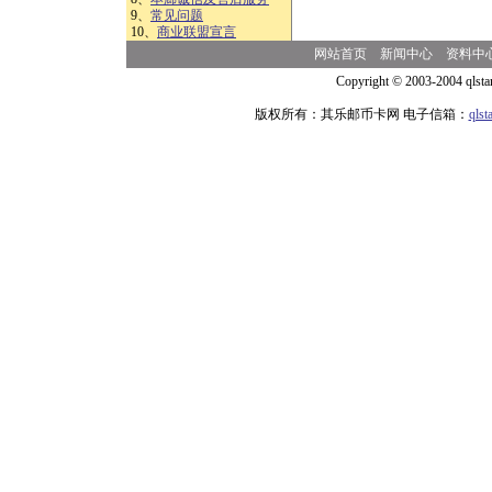
9、
常见问题
10、
商业联盟宣言
网站首页
新闻中心
资料中
Copyright © 2003-2004 qlsta
版权所有：其乐邮币卡网 电子信箱：
qls