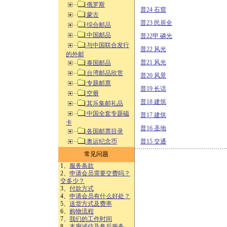
俄罗斯
普24 石窟
蒙古
普23 民居全
综合邮品
中国邮品
普22甲 磷光
与中国联合发行
普22 风光
的外邮
普21 风光
泰国邮品
台湾邮品欣赏
普20 风景
专题邮票
普19 长话
空册
普18 建筑
其乐集邮礼品
中国全套专题磁
普17 建筑
卡
普16 圣地
各国邮票目录
奥运纪念币
普15 交通
常见问题
1、
服务条款
2、
申请会员需要交费吗？
交多少？
3、
付款方式
4、
申请会员有什么好处？
5、
送货方式及费率
6、
购物流程
7、
我们的工作时间
8、
本廊诚信及售后服务