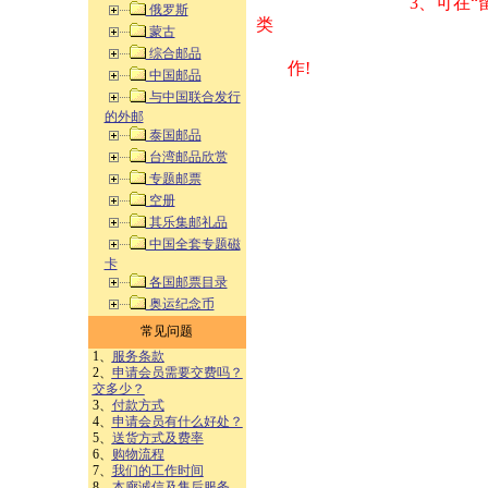
3、可在“
俄罗斯
类 方式告之
蒙古
综合邮品
作!
中国邮品
与中国联合发行
的外邮
泰国邮品
台湾邮品欣赏
专题邮票
空册
其乐集邮礼品
中国全套专题磁
卡
各国邮票目录
奥运纪念币
常见问题
1、
服务条款
2、
申请会员需要交费吗？
交多少？
3、
付款方式
4、
申请会员有什么好处？
5、
送货方式及费率
6、
购物流程
7、
我们的工作时间
8、
本廊诚信及售后服务