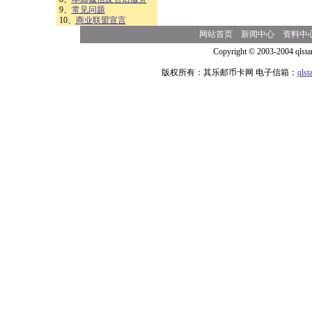
9、
常见问题
10、
商业联盟宣言
网站首页
新闻中心
资料中
Copyright © 2003-2004 qlsta
版权所有：其乐邮币卡网 电子信箱：
qls