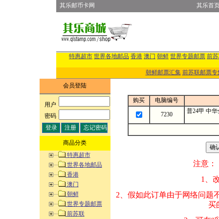
其乐邮币卡网
其乐首
特惠超市
世界各地邮品
香港
澳门
朝鲜
世界专题邮票
前苏
朝鲜邮票汇集
前苏联邮票专
会员登陆
购买
电脑编号
用户
:
普24甲 中华
7230
密码
:
商品分类
特惠超市
注意：
世界各地邮品
香港
1、改变商品数量
澳门
朝鲜
2、假如此订单由
世界专题邮票
买的邮品的“商
前苏联