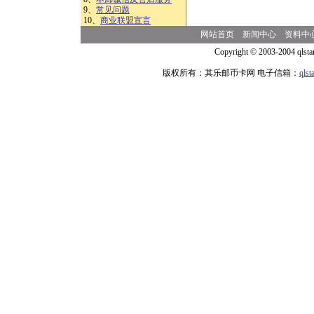
9、
常见问题
10、
商业联盟宣言
网站首页
新闻中心
资料中
Copyright © 2003-2004 qlsta
版权所有：其乐邮币卡网 电子信箱：
qls