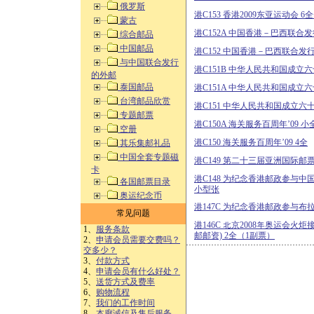
俄罗斯
港C153 香港2009东亚运动会 6
蒙古
港C152A 中国香港－巴西联合
综合邮品
中国邮品
港C152 中国香港－巴西联合发行
与中国联合发行
港C151B 中华人民共和国成立六
的外邮
泰国邮品
港C151A 中华人民共和国成立六
台湾邮品欣赏
港C151 中华人民共和国成立六十周
专题邮票
港C150A 海关服务百周年’09 小
空册
港C150 海关服务百周年’09 4全
其乐集邮礼品
中国全套专题磁
港C149 第二十三届亚洲国际邮票
卡
港C148 为纪念香港邮政参与中
各国邮票目录
小型张
奥运纪念币
港147C 为纪念香港邮政参与布
常见问题
港146C 北京2008年奥运会火炬
1、
服务条款
邮邮资) 2全（1副票）
2、
申请会员需要交费吗？
交多少？
3、
付款方式
4、
申请会员有什么好处？
5、
送货方式及费率
6、
购物流程
7、
我们的工作时间
8、
本廊诚信及售后服务