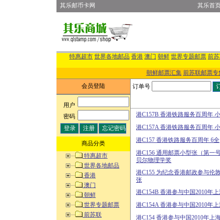
其乐邮币卡网
其乐首
特惠超市
世界各地邮品
香港
澳门
朝鲜
世界专题邮票
前苏
朝鲜邮票汇集
前苏联邮票专
会员登陆
订单号
用户
:
港C157B 香港铁路服务百周年 
密码
:
港C157A 香港铁路服务百周年 
港C157 香港铁路服务百周年 6全
商品分类
港C156 通用邮票小型张（第一
特惠超市
贝尔物理学奖
世界各地邮品
港C155 为纪念香港邮政参与伦
香港
张
澳门
港C154B 香港参与中国2010
朝鲜
世界专题邮票
港C154A 香港参与中国2010
前苏联
港C154 香港参与中国2010年上