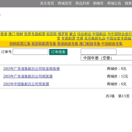
其乐首页
商城首页
商品列表
购物车
商城公告
顾客
香港
澳门
朝鲜
世界专题邮票
前苏联
俄罗斯
蒙古
综合邮品
中国邮品
与中国联合发行
赏
专题邮票
空册
其乐集邮礼品
中国全套专题磁
朝鲜邮票汇集
前苏联邮票专集
香港邮政专集
澳门邮政专集
中国邮政专集
订单号
2003年广东省集邮总公司软皮精装册
商城价：8元
2003年广东省集邮总公司精装册
商城价：12元
2003年中国集邮总公司简装册
商城价：6元
共3项 第1/1