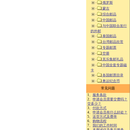
俄罗斯
蒙古
综合邮品
中国邮品
与中国联合发行
的外邮
泰国邮品
台湾邮品欣赏
专题邮票
空册
其乐集邮礼品
中国全套专题磁
卡
各国邮票目录
奥运纪念币
常见问题
1、
服务条款
2、
申请会员需要交费吗？
交多少？
3、
付款方式
4、
申请会员有什么好处？
5、
送货方式及费率
6、
购物流程
7、
我们的工作时间
8、
本廊诚信及售后服务