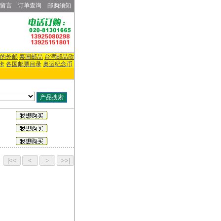
留言
订单查询
邮购须知
的外邮
泰国邮品
台湾邮品欣
卡
各国邮票目录
奥运纪念币
页