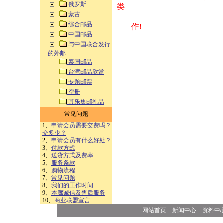
俄罗斯
类 方式告之
蒙古
综合邮品
作!
中国邮品
与中国联合发行
的外邮
泰国邮品
台湾邮品欣赏
专题邮票
空册
其乐集邮礼品
常见问题
1、
申请会员需要交费吗？
交多少？
2、
申请会员有什么好处？
3、
付款方式
4、
送货方式及费率
5、
服务条款
6、
购物流程
7、
常见问题
8、
我们的工作时间
9、
本廊诚信及售后服务
10、
商业联盟宣言
网站首页
新闻中心
资料中