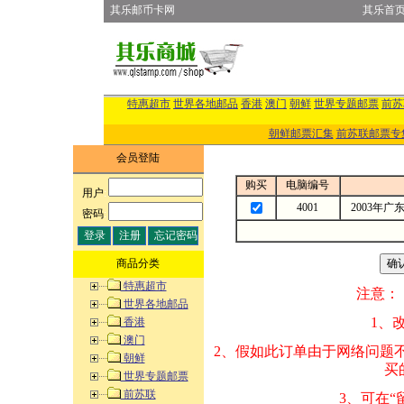
其乐邮币卡网
其乐首
特惠超市
世界各地邮品
香港
澳门
朝鲜
世界专题邮票
前苏
朝鲜邮票汇集
前苏联邮票专
会员登陆
购买
电脑编号
用户
:
4001
2003年
密码
:
商品分类
特惠超市
注意：
世界各地邮品
1、改变商品数量
香港
澳门
2、假如此订单由
朝鲜
买的邮品的“商
世界专题邮票
前苏联
3、可在“