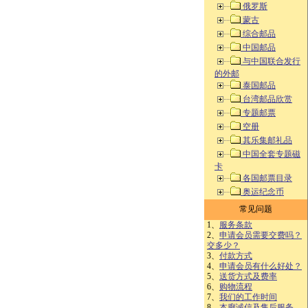
俄罗斯
蒙古
综合邮品
中国邮品
与中国联合发行
的外邮
泰国邮品
台湾邮品欣赏
专题邮票
空册
其乐集邮礼品
中国全套专题磁
卡
各国邮票目录
奥运纪念币
常见问题
1、
服务条款
2、
申请会员需要交费吗？
交多少？
3、
付款方式
4、
申请会员有什么好处？
5、
送货方式及费率
6、
购物流程
7、
我们的工作时间
8、
本廊诚信及售后服务