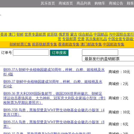
其乐首页
商城首页
商品列表
购物车
商城公告
顾客
香港
澳门
朝鲜
世界专题邮票
前苏联
俄罗斯
蒙古
综合邮品
中国邮品
与中国联合发行
赏
专题邮票
空册
其乐集邮礼品
中国全套专题磁
朝鲜邮票汇集
前苏联邮票专集
香港邮政专集
澳门邮政专集
中国邮政专集
订单号
朝09-37A 朝鲜中央植物园建成50周年，梓树、白桦、姬核桃及水
商城价：10元
杉 4版
朝09-37 朝鲜中央植物园建成50周年，梓树、白桦、姬核桃及水
商城价：2元
杉4全
朝09-36 意大利2009国际集邮节，德国2006世界杯徽志、朝鲜足
球运动员赛场风姿、大力神杯、冠军意大利队全家福小型张（带1
商城价：2元
枚附票为早期比赛照片）
朝09-35B 鸟类，黑脸琵鹭及WWF野生动物基金会徽志小版张（4
商城价：10元
套共12票）
朝09-35A 鸟类，黑脸琵鹭及WWF野生动物基金会徽志小版张（8
商城价：6元
票）