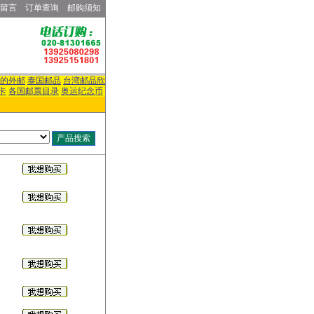
留言
订单查询
邮购须知
的外邮
泰国邮品
台湾邮品欣
卡
各国邮票目录
奥运纪念币