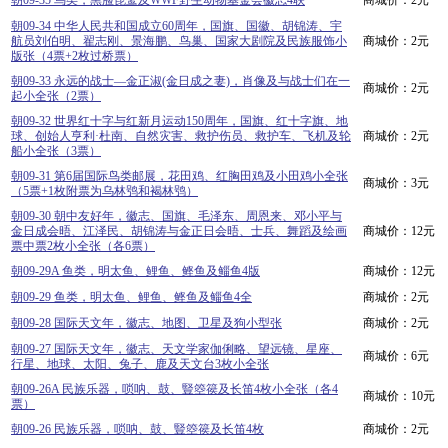
朝09-35 鸟类，黑脸琵鹭及WWF野生动物基金会徽志4联
商城价：2元
朝09-34 中华人民共和国成立60周年，国旗、国徽、胡锦涛、宇
航员刘伯明、翟志刚、景海鹏、鸟巢、国家大剧院及民族服饰小
商城价：2元
版张（4票+2枚过桥票）
朝09-33 永远的战士—金正淑(金日成之妻)，肖像及与战士们在一
商城价：2元
起小全张（2票）
朝09-32 世界红十字与红新月运动150周年，国旗、红十字旗、地
球、创始人亨利·杜南、自然灾害、救护伤员、救护车、飞机及轮
商城价：2元
船小全张（3票）
朝09-31 第6届国际鸟类邮展，花田鸡、红胸田鸡及小田鸡小全张
商城价：3元
（5票+1枚附票为乌林鸮和褐林鸮）
朝09-30 朝中友好年，徽志、国旗、毛泽东、周恩来、邓小平与
金日成会晤、江泽民、胡锦涛与金正日会晤、士兵、舞蹈及绘画
商城价：12元
票中票2枚小全张（各6票）
朝09-29A 鱼类，明太鱼、鲤鱼、鲣鱼及鲻鱼4版
商城价：12元
朝09-29 鱼类，明太鱼、鲤鱼、鲣鱼及鲻鱼4全
商城价：2元
朝09-28 国际天文年，徽志、地图、卫星及狗小型张
商城价：2元
朝09-27 国际天文年，徽志、天文学家伽俐略、望远镜、星座、
商城价：6元
行星、地球、太阳、兔子、鹿及天文台3枚小全张
朝09-26A 民族乐器，唢呐、鼓、豎箜篌及长笛4枚小全张（各4
商城价：10元
票）
朝09-26 民族乐器，唢呐、鼓、豎箜篌及长笛4枚
商城价：2元