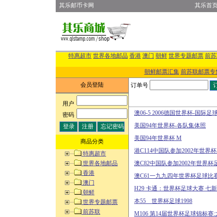
其乐邮币卡网
其乐首
特惠超市
世界各地邮品
香港
澳门
朝鲜
世界专题邮票
前苏
朝鲜邮票汇集
前苏联邮票专
会员登陆
订单号
用户
:
澳06-5 2006德国世界杯-国际足
密码
:
美国94年世界杯-各队集体照
美国94年世界杯 M
商品分类
港C114中国队参加2002年世界
特惠超市
世界各地邮品
澳C82中国队参加2002年世界杯
香港
澳C61一九九四年世界杯足球比赛
澳门
H29 卡通：世界杯足球大赛 七新
朝鲜
本55 世界杯足球1998
世界专题邮票
前苏联
M106 第14届世界杯足球锦标