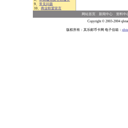
9、
常见问题
10、
商业联盟宣言
网站首页
新闻中心
资料中
Copyright © 2003-2004 qlsta
版权所有：其乐邮币卡网 电子信箱：
qls