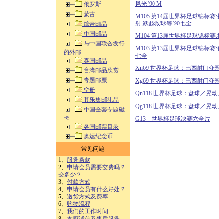
风光’90 M
俄罗斯
蒙古
M105 第14届世界杯足球锦标赛
射,跃起救球等’90七全
综合邮品
中国邮品
M104 第13届世界杯足球锦标赛:
与中国联合发行
M103 第13届世界杯足球锦标赛:传
的外邮
七全
泰国邮品
Xn69 世界杯足球：巴西射门夺
台湾邮品欣赏
专题邮票
Xg69 世界杯足球：巴西射门夺
空册
Qn118 世界杯足球：盘球／晃动
其乐集邮礼品
Qg118 世界杯足球：盘球／晃动
中国全套专题磁
卡
G13 世界杯足球决赛六全片
各国邮票目录
奥运纪念币
常见问题
1、
服务条款
2、
申请会员需要交费吗？
交多少？
3、
付款方式
4、
申请会员有什么好处？
5、
送货方式及费率
6、
购物流程
7、
我们的工作时间
8、
本廊诚信及售后服务