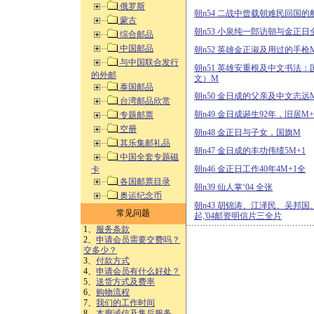
俄罗斯
朝n54 二战中曾载朝难民回国的
蒙古
朝n53 小泉纯一郎访朝与金正日
综合邮品
中国邮品
朝n52 英雄金正淑及用过的手枪M
与中国联合发行
朝n51 英雄安重根及中文书法
的外邮
文）M
泰国邮品
朝n50 金日成的父亲及中文志远
台湾邮品欣赏
朝n49 金日成诞生92年，旧居M+
专题邮票
空册
朝n48 金正日与子女，国旗M
其乐集邮礼品
朝n47 金日成的丰功伟绩5M+1
中国全套专题磁
朝n46 金正日工作40年4M+1全
卡
各国邮票目录
朝n39 仙人掌‘04 全张
奥运纪念币
朝n43 胡锦涛、江泽民、吴邦
常见问题
起,'04邮资明信片三全片
1、
服务条款
2、
申请会员需要交费吗？
交多少？
3、
付款方式
4、
申请会员有什么好处？
5、
送货方式及费率
6、
购物流程
7、
我们的工作时间
8、
本廊诚信及售后服务