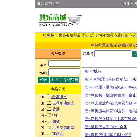
其乐邮币卡网
其乐首
特惠超市
世界各地邮品
香港
澳门
朝鲜
世界专题邮票
前苏
朝鲜邮票汇集
前苏联邮票专
会员登陆
订单号
用户
:
朝n62独岛
密码
:
朝n61A 鸿雁（带熊猫标志）小
朝n61 鸿雁（带熊猫标志）‘04
商品分类
朝n60 鱼类（金鱼/鲫鱼等）全
特惠超市
世界各地邮品
朝n59 文化遗产-普光寺及壁画M
香港
朝n58 奥运与体育‘04全张（含8
澳门
朝n57 现代飞机如空中客车等全
朝鲜
朝n56 现代火车‘04M+全张
世界专题邮票
前苏联
朝n55 现代消防车‘04M+全张