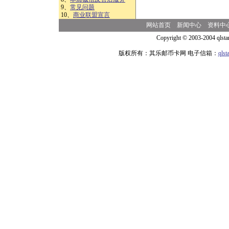
9、
常见问题
10、
商业联盟宣言
网站首页
新闻中心
资料中
Copyright © 2003-2004 qlsta
版权所有：其乐邮币卡网 电子信箱：
qls