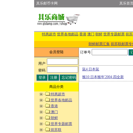
其乐邮币卡网
其乐首
特惠超市
世界各地邮品
香港
澳门
朝鲜
世界专题邮票
前苏
朝鲜邮票汇集
前苏联邮票专
会员登陆
订单号
用户
:
鼠4 日本鼠
密码
:
猴10 日本猴年'2004 四全新
商品分类
特惠超市
世界各地邮品
香港
澳门
朝鲜
世界专题邮票
前苏联