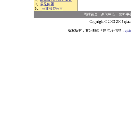
9、
常见问题
10、
商业联盟宣言
网站首页
新闻中心
资料中
Copyright © 2003-2004 qlsta
版权所有：其乐邮币卡网 电子信箱：
qls