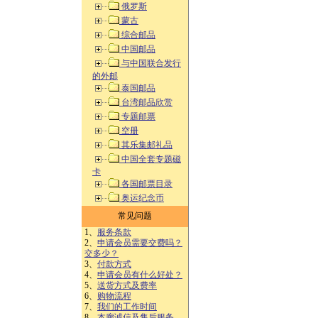
俄罗斯
蒙古
综合邮品
中国邮品
与中国联合发行
的外邮
泰国邮品
台湾邮品欣赏
专题邮票
空册
其乐集邮礼品
中国全套专题磁
卡
各国邮票目录
奥运纪念币
常见问题
1、
服务条款
2、
申请会员需要交费吗？
交多少？
3、
付款方式
4、
申请会员有什么好处？
5、
送货方式及费率
6、
购物流程
7、
我们的工作时间
8、
本廊诚信及售后服务