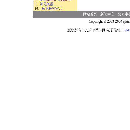
9、
常见问题
10、
商业联盟宣言
网站首页
新闻中心
资料中
Copyright © 2003-2004 qlsta
版权所有：其乐邮币卡网 电子信箱：
qls