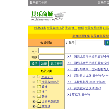
其乐邮币卡网
其乐首
特惠超市
世界各地邮品
香港
澳门
朝鲜
世界专题邮票
前苏
朝鲜邮票汇集
前苏联邮票专
会员登陆
订单号
用户
:
X7 国际儿童图书插图展’87全
密码
:
X6 国际儿童图书插图展’83全
X5 国际邮票展：国家图书馆无
商品分类
X4 尼特拉古城堡’88全张含4全
特惠超市
世界各地邮品
X3 布拉格邮局’88全张含4全
香港
X2 英美裁军会议’88型张
澳门
X1 莫克像’88全张
朝鲜
世界专题邮票
前苏联