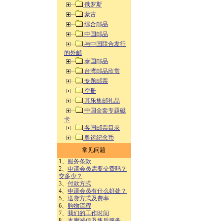
俄罗斯
蒙古
综合邮品
中国邮品
与中国联合发行
的外邮
泰国邮品
台湾邮品欣赏
专题邮票
空册
其乐集邮礼品
中国全套专题磁
卡
各国邮票目录
奥运纪念币
常见问题
1、
服务条款
2、
申请会员需要交费吗？
交多少？
3、
付款方式
4、
申请会员有什么好处？
5、
送货方式及费率
6、
购物流程
7、
我们的工作时间
8、
本廊诚信及售后服务