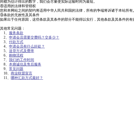
间都为估计得出的数字，我们会尽量使实际运输时间为最短。
⑧适用的法律和管辖权
您和本网站之间的契约将适用中华人民共和国的法律，所有的争端将诉诸于本站所有
⑨条款的无效性及其条件
如果出于任何原因，这些条款及其条件的部分不能得以实行，其他条款及其条件的有
其他常见问题：
1、
服务条款
2、
申请会员需要交费吗？交多少？
3、
付款方式
4、
申请会员有什么好处？
5、
送货方式及费率
6、
购物流程
7、
我们的工作时间
8、
本廊诚信及售后服务
9、
常见问题
10、
商业联盟宣言
11、
哪种汇款方式最好？