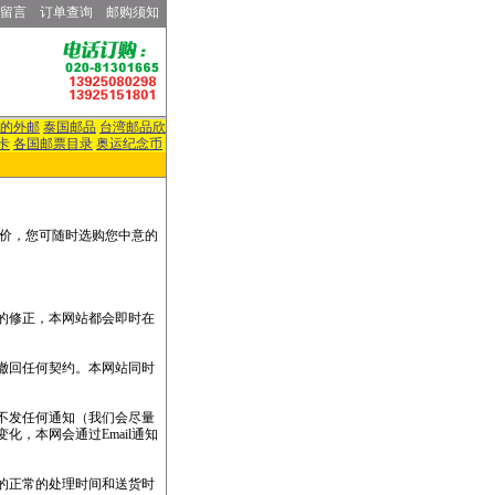
留言
订单查询
邮购须知
的外邮
泰国邮品
台湾邮品欣
卡
各国邮票目录
奥运纪念币
价，您可随时选购您中意的
的修正，本网站都会即时在
撤回任何契约。本网站同时
不发任何通知（我们会尽量
，本网会通过Email通知
的正常的处理时间和送货时