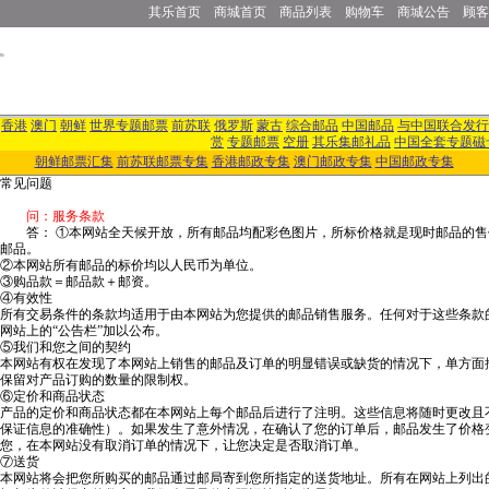
其乐首页
商城首页
商品列表
购物车
商城公告
顾客
香港
澳门
朝鲜
世界专题邮票
前苏联
俄罗斯
蒙古
综合邮品
中国邮品
与中国联合发行
赏
专题邮票
空册
其乐集邮礼品
中国全套专题磁
朝鲜邮票汇集
前苏联邮票专集
香港邮政专集
澳门邮政专集
中国邮政专集
常见问题
问：服务条款
答： ①本网站全天候开放，所有邮品均配彩色图片，所标价格就是现时邮品的售
邮品。
②本网站所有邮品的标价均以人民币为单位。
③购品款＝邮品款＋邮资。
④有效性
所有交易条件的条款均适用于由本网站为您提供的邮品销售服务。任何对于这些条款
网站上的“公告栏”加以公布。
⑤我们和您之间的契约
本网站有权在发现了本网站上销售的邮品及订单的明显错误或缺货的情况下，单方面
保留对产品订购的数量的限制权。
⑥定价和商品状态
产品的定价和商品状态都在本网站上每个邮品后进行了注明。这些信息将随时更改且
保证信息的准确性）。如果发生了意外情况，在确认了您的订单后，邮品发生了价格变化
您，在本网站没有取消订单的情况下，让您决定是否取消订单。
⑦送货
本网站将会把您所购买的邮品通过邮局寄到您所指定的送货地址。所有在网站上列出