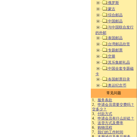
俄罗斯
蒙古
综合邮品
中国邮品
与中国联合发行
的外邮
泰国邮品
台湾邮品欣赏
专题邮票
空册
其乐集邮礼品
中国全套专题磁
卡
各国邮票目录
奥运纪念币
常见问题
1、
服务条款
2、
申请会员需要交费吗？
交多少？
3、
付款方式
4、
申请会员有什么好处？
5、
送货方式及费率
6、
购物流程
7、
我们的工作时间
8、
本廊诚信及售后服务