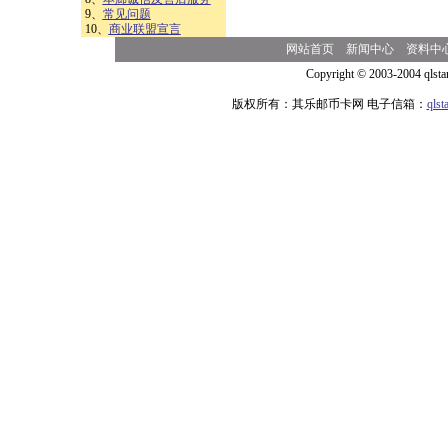
9、
常见问题
10、
商业联盟宣言
网站首页
新闻中心
资料中
Copyright © 2003-2004 qlsta
版权所有：其乐邮币卡网 电子信箱：
qls