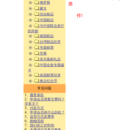
俄罗斯
类 方式告之
蒙古
综合邮品
作!
中国邮品
与中国联合发行
的外邮
泰国邮品
台湾邮品欣赏
专题邮票
空册
其乐集邮礼品
中国全套专题磁
卡
各国邮票目录
奥运纪念币
常见问题
1、
服务条款
2、
申请会员需要交费吗？
交多少？
3、
付款方式
4、
申请会员有什么好处？
5、
送货方式及费率
6、
购物流程
7、
我们的工作时间
8、
本廊诚信及售后服务