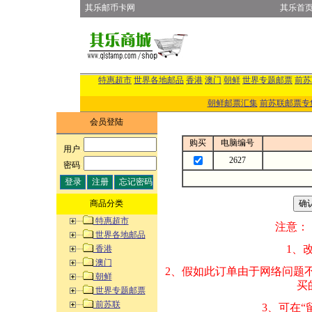
其乐邮币卡网
其乐首
特惠超市
世界各地邮品
香港
澳门
朝鲜
世界专题邮票
前苏
朝鲜邮票汇集
前苏联邮票专
会员登陆
购买
电脑编号
用户
:
2627
密码
:
商品分类
特惠超市
注意：
世界各地邮品
1、改变商品数量
香港
澳门
2、假如此订单由
朝鲜
买的邮品的“商
世界专题邮票
前苏联
3、可在“