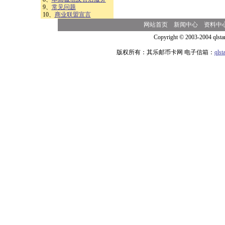
9、
常见问题
10、
商业联盟宣言
网站首页
新闻中心
资料中
Copyright © 2003-2004 qlsta
版权所有：其乐邮币卡网 电子信箱：
qls