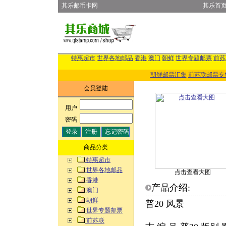
其乐邮币卡网
其乐首
特惠超市
世界各地邮品
香港
澳门
朝鲜
世界专题邮票
前苏
朝鲜邮票汇集
前苏联邮票专
会员登陆
用户
:
密码
:
商品分类
特惠超市
世界各地邮品
点击查看大图
香港
产品介绍:
澳门
朝鲜
普20 风景
世界专题邮票
前苏联