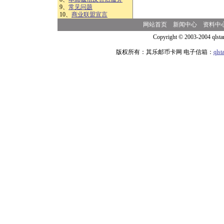
9、
常见问题
10、
商业联盟宣言
网站首页
新闻中心
资料中
Copyright © 2003-2004 qlsta
版权所有：其乐邮币卡网 电子信箱：
qls