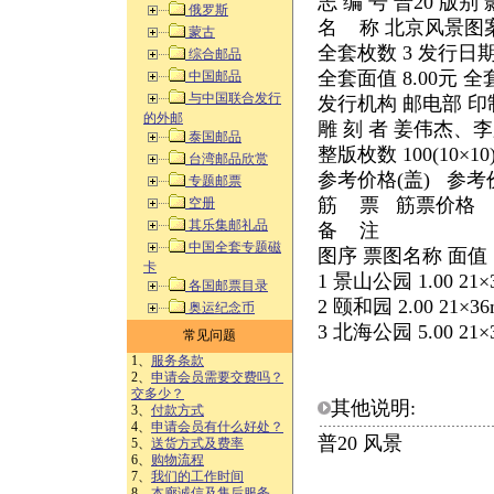
志 编 号 普20 版
俄罗斯
名 称 北京风景图
蒙古
全套枚数 3 发行日期 1
综合邮品
全套面值 8.00元 全
中国邮品
与中国联合发行
发行机构 邮电部 
的外邮
雕 刻 者 姜伟杰、
泰国邮品
整版枚数 100(10×10)
台湾邮品欣赏
参考价格(盖) 参考价格(
专题邮票
筋 票 筋票价格
空册
其乐集邮礼品
备 注
中国全套专题磁
图序 票图名称 面值
卡
1 景山公园 1.00 2
各国邮票目录
2 颐和园 2.00 21×
奥运纪念币
3 北海公园 5.00 2
常见问题
1、
服务条款
2、
申请会员需要交费吗？
交多少？
其他说明:
3、
付款方式
4、
申请会员有什么好处？
普20 风景
5、
送货方式及费率
6、
购物流程
7、
我们的工作时间
8、
本廊诚信及售后服务