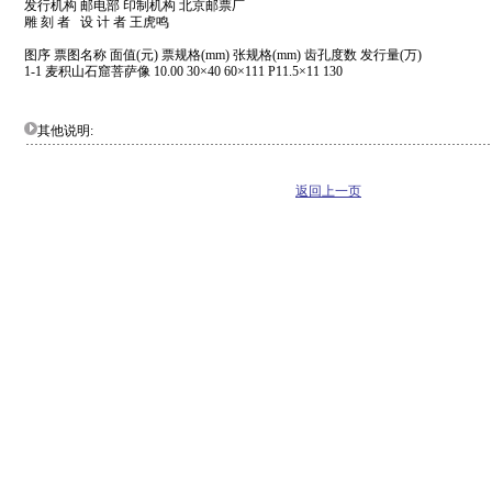
发行机构 邮电部 印制机构 北京邮票厂
雕 刻 者 设 计 者 王虎鸣
图序 票图名称 面值(元) 票规格(mm) 张规格(mm) 齿孔度数 发行量(万)
1-1 麦积山石窟菩萨像 10.00 30×40 60×111 P11.5×11 130
其他说明:
返回上一页