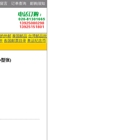
留言
订单查询
邮购须知
的外邮
泰国邮品
台湾邮品欣
卡
各国邮票目录
奥运纪念币
小型张)