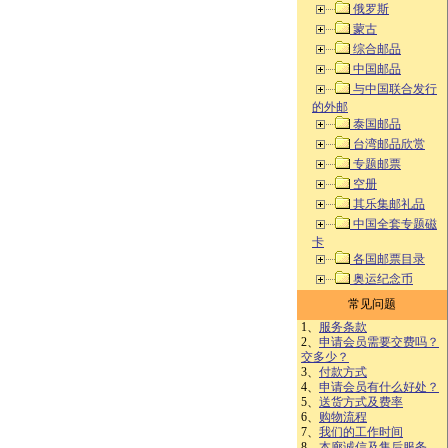
俄罗斯
蒙古
综合邮品
中国邮品
与中国联合发行
的外邮
泰国邮品
台湾邮品欣赏
专题邮票
空册
其乐集邮礼品
中国全套专题磁
卡
各国邮票目录
奥运纪念币
常见问题
1、
服务条款
2、
申请会员需要交费吗？
交多少？
3、
付款方式
4、
申请会员有什么好处？
5、
送货方式及费率
6、
购物流程
7、
我们的工作时间
8、
本廊诚信及售后服务