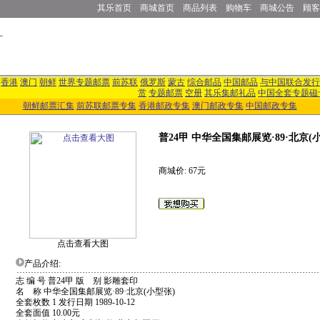
其乐首页
商城首页
商品列表
购物车
商城公告
顾客
香港
澳门
朝鲜
世界专题邮票
前苏联
俄罗斯
蒙古
综合邮品
中国邮品
与中国联合发行
赏
专题邮票
空册
其乐集邮礼品
中国全套专题磁
朝鲜邮票汇集
前苏联邮票专集
香港邮政专集
澳门邮政专集
中国邮政专集
普24甲 中华全国集邮展览·89·北京(
商城价: 67元
点击查看大图
产品介绍:
志 编 号 普24甲 版 别 影雕套印
名 称 中华全国集邮展览·89·北京(小型张)
全套枚数 1 发行日期 1989-10-12
全套面值 10.00元