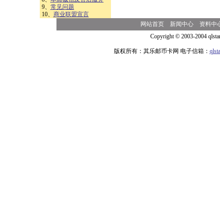
9、
常见问题
10、
商业联盟宣言
网站首页
新闻中心
资料中
Copyright © 2003-2004 qlsta
版权所有：其乐邮币卡网 电子信箱：
qls