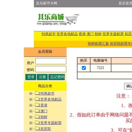
其乐邮币卡网
其乐首
特惠超市
世界各地邮品
香港
澳门
朝鲜
世界专题邮票
前苏
朝鲜邮票汇集
前苏联邮票专
会员登陆
购买
电脑编号
用户
:
7222
密码
:
商品分类
特惠超市
注意：
世界各地邮品
1、改变商品数量
香港
澳门
2、假如此订单由
朝鲜
买的邮品的“商
世界专题邮票
前苏联
3、可在“