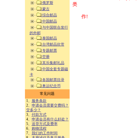
俄罗斯
类 方式告之
蒙古
综合邮品
作!
中国邮品
与中国联合发行
的外邮
泰国邮品
台湾邮品欣赏
专题邮票
空册
其乐集邮礼品
中国全套专题磁
卡
各国邮票目录
奥运纪念币
常见问题
1、
服务条款
2、
申请会员需要交费吗？
交多少？
3、
付款方式
4、
申请会员有什么好处？
5、
送货方式及费率
6、
购物流程
7、
我们的工作时间
8、
本廊诚信及售后服务