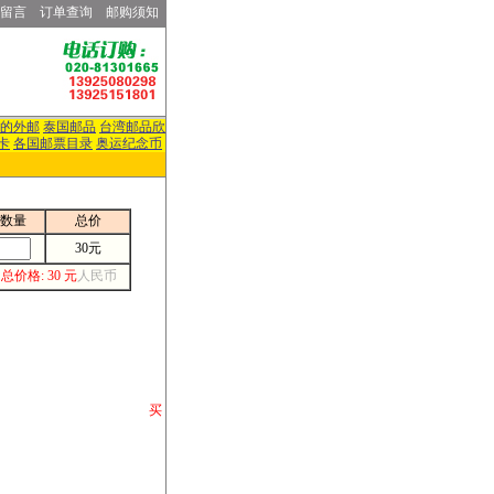
留言
订单查询
邮购须知
的外邮
泰国邮品
台湾邮品欣
卡
各国邮票目录
奥运纪念币
数量
总价
30元
总价格: 30 元
人民币
请你将你购 买
或打电话等各类