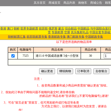
其乐首页
商城首页
商品列表
购物车
商城公告
顾客
香港
澳门
朝鲜
世界专题邮票
前苏联
俄罗斯
蒙古
综合邮品
中国邮品
与中国联合发行
赏
专题邮票
空册
其乐集邮礼品
中国全套专题磁
朝鲜邮票汇集
前苏联邮票专集
香港邮政专集
澳门邮政专集
中国邮政专集
以下是您所选购的物品清单
购买
电脑编号
商品名称
商品价格
商品
7525
港11-6 中国成语故事 5全+小型张
30
注意：
1、改变商品数量和减少商品种类需按“确认更改”按钮。
2、假如此订单由于网络问题不能顺利递交时,
的邮品的“商品名称”告诉我们,(不要写电脑编号),谢谢!
3、可在“留言必复”里留言，也可用发邮件
方式告之我们，以便我们能及时为您发货，谢谢合
作!