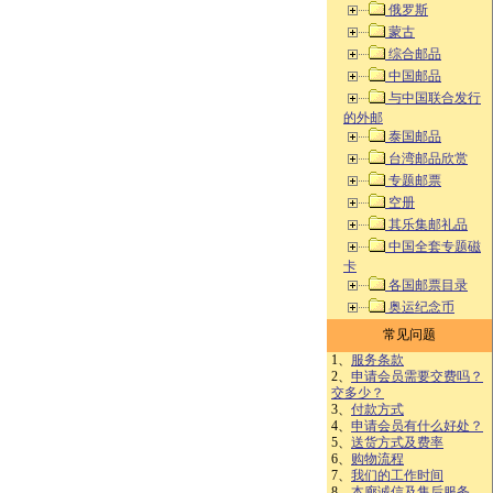
俄罗斯
蒙古
综合邮品
中国邮品
与中国联合发行
的外邮
泰国邮品
台湾邮品欣赏
专题邮票
空册
其乐集邮礼品
中国全套专题磁
卡
各国邮票目录
奥运纪念币
常见问题
1、
服务条款
2、
申请会员需要交费吗？
交多少？
3、
付款方式
4、
申请会员有什么好处？
5、
送货方式及费率
6、
购物流程
7、
我们的工作时间
8、
本廊诚信及售后服务