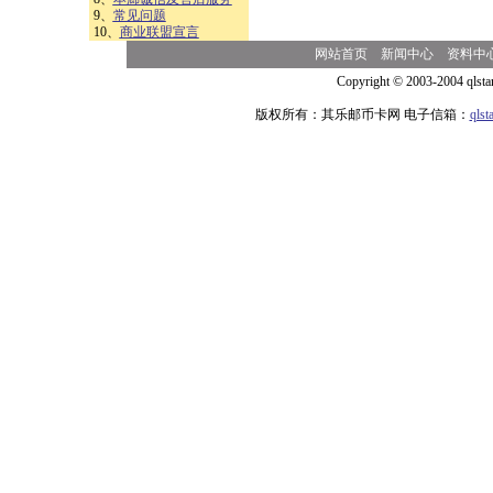
9、
常见问题
10、
商业联盟宣言
网站首页
新闻中心
资料中
Copyright © 2003-2004 qlsta
版权所有：其乐邮币卡网 电子信箱：
qls