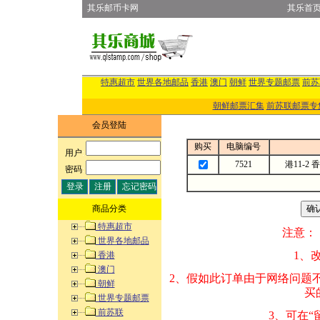
其乐邮币卡网
其乐首
特惠超市
世界各地邮品
香港
澳门
朝鲜
世界专题邮票
前苏
朝鲜邮票汇集
前苏联邮票专
会员登陆
购买
电脑编号
用户
:
7521
港11-2
密码
:
商品分类
特惠超市
注意：
世界各地邮品
1、改变商品数量
香港
澳门
2、假如此订单由
朝鲜
买的邮品的“商
世界专题邮票
前苏联
3、可在“