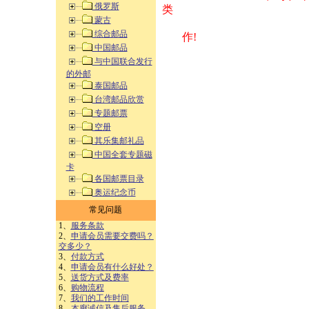
俄罗斯
类 方式告之
蒙古
综合邮品
作!
中国邮品
与中国联合发行
的外邮
泰国邮品
台湾邮品欣赏
专题邮票
空册
其乐集邮礼品
中国全套专题磁
卡
各国邮票目录
奥运纪念币
常见问题
1、
服务条款
2、
申请会员需要交费吗？
交多少？
3、
付款方式
4、
申请会员有什么好处？
5、
送货方式及费率
6、
购物流程
7、
我们的工作时间
8、
本廊诚信及售后服务