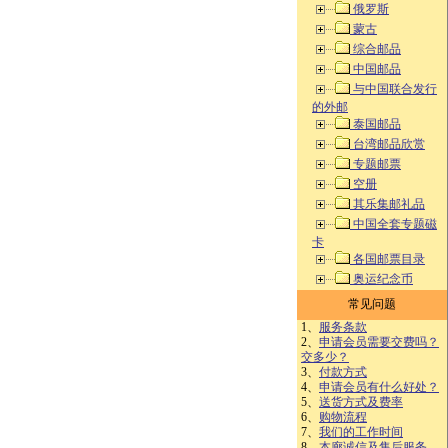
俄罗斯
蒙古
综合邮品
中国邮品
与中国联合发行
的外邮
泰国邮品
台湾邮品欣赏
专题邮票
空册
其乐集邮礼品
中国全套专题磁
卡
各国邮票目录
奥运纪念币
常见问题
1、
服务条款
2、
申请会员需要交费吗？
交多少？
3、
付款方式
4、
申请会员有什么好处？
5、
送货方式及费率
6、
购物流程
7、
我们的工作时间
8、
本廊诚信及售后服务