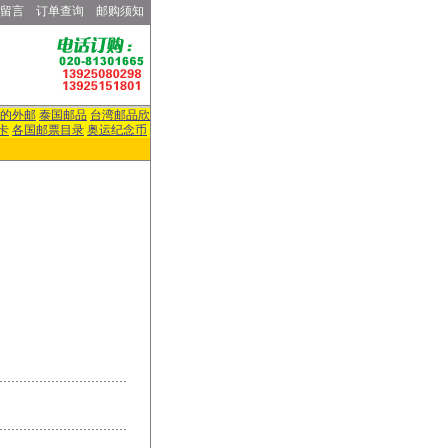
留言
订单查询
邮购须知
的外邮
泰国邮品
台湾邮品欣
卡
各国邮票目录
奥运纪念币