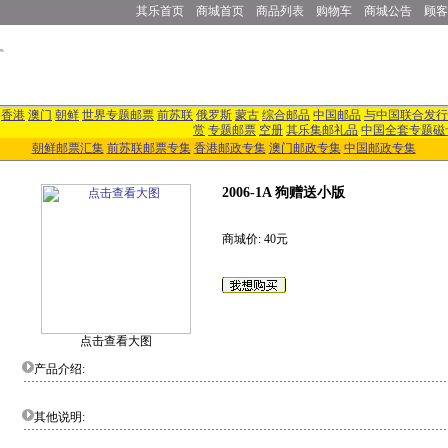
其乐首页
商城首页
商品列表
购物车
商城公告
顾客
香港
澳门
朝鲜
世界专题邮票
前苏联
俄罗斯
蒙古
综合邮品
中国邮品
与中国联合发行
赏
专题邮票
空册
其乐集邮礼品
中国全套专题磁
朝鲜邮票汇集
前苏联邮票专集
香港邮政专集
澳门邮政专集
中国邮政专集
2006-1A 狗赠送小版
商城价: 40元
点击查看大图
产品介绍:
其他说明: