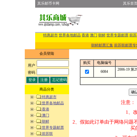
其乐邮币卡网
其乐首
特惠超市
世界各地邮品
香港
澳门
朝鲜
世界专题邮票
前苏
朝鲜邮票汇集
前苏联邮票专
会员登陆
购买
电脑编号
用户
:
2006-19
6084
密码
:
商品分类
特惠超市
注意：
世界各地邮品
香港
1、改变商品数量
澳门
朝鲜
2、假如此订单由
世界专题邮票
买的邮品的“商
前苏联