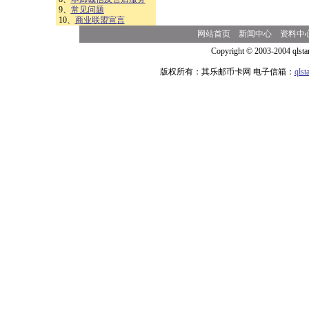
9、
常见问题
10、
商业联盟宣言
网站首页
新闻中心
资料中
Copyright © 2003-2004 qlsta
版权所有：其乐邮币卡网 电子信箱：
qls