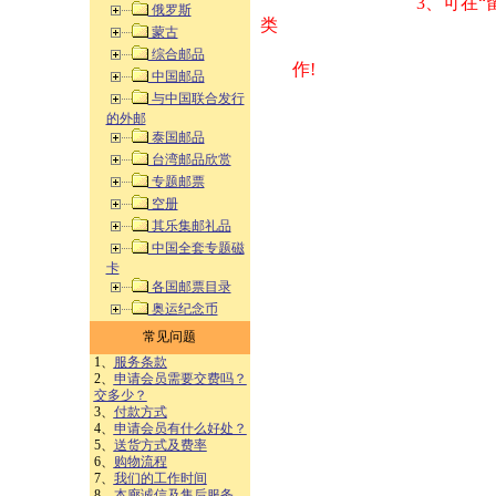
3、可在“
俄罗斯
类 方式告之
蒙古
综合邮品
作!
中国邮品
与中国联合发行
的外邮
泰国邮品
台湾邮品欣赏
专题邮票
空册
其乐集邮礼品
中国全套专题磁
卡
各国邮票目录
奥运纪念币
常见问题
1、
服务条款
2、
申请会员需要交费吗？
交多少？
3、
付款方式
4、
申请会员有什么好处？
5、
送货方式及费率
6、
购物流程
7、
我们的工作时间
8、
本廊诚信及售后服务