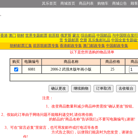
其乐首页
商城首页
商品列表
购物车
商城公告
顾客
香港
澳门
朝鲜
世界专题邮票
前苏联
俄罗斯
蒙古
综合邮品
中国邮品
与中国联合发行
赏
专题邮票
空册
其乐集邮礼品
中国全套专题磁
朝鲜邮票汇集
前苏联邮票专集
香港邮政专集
澳门邮政专集
中国邮政专集
以下是您所选购的物品清单
购买
电脑编号
商品名称
商品价格
商品
6081
2006-2 武强木版年画小版
25
注意：
1、改变商品数量和减少商品种类需按“确认更改”按钮。
2、假如此订单由于网络问题不能顺利递交时,
的邮品的“商品名称”告诉我们,(不要写电脑编号),谢谢!
3、可在“留言必复”里留言，也可用发邮件
方式告之我们，以便我们能及时为您发货，谢谢合
作!