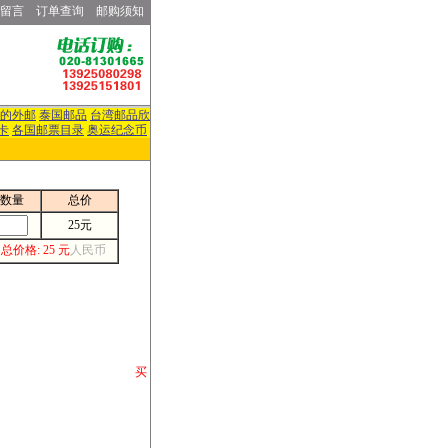
留言
订单查询
邮购须知
的外邮
泰国邮品
台湾邮品欣
卡
各国邮票目录
奥运纪念币
数量
总价
25元
总价格: 25 元
人民币
请你将你购 买
或打电话等各类