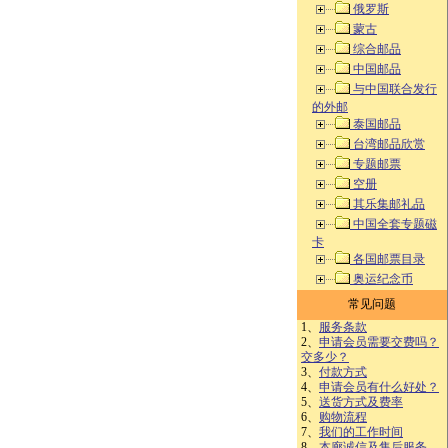
俄罗斯
蒙古
综合邮品
中国邮品
与中国联合发行
的外邮
泰国邮品
台湾邮品欣赏
专题邮票
空册
其乐集邮礼品
中国全套专题磁
卡
各国邮票目录
奥运纪念币
常见问题
1、
服务条款
2、
申请会员需要交费吗？
交多少？
3、
付款方式
4、
申请会员有什么好处？
5、
送货方式及费率
6、
购物流程
7、
我们的工作时间
8、
本廊诚信及售后服务