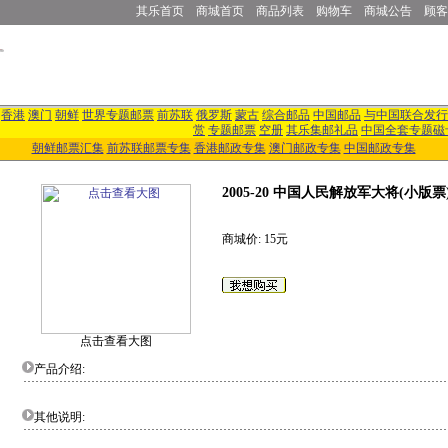
其乐首页
商城首页
商品列表
购物车
商城公告
顾客
香港
澳门
朝鲜
世界专题邮票
前苏联
俄罗斯
蒙古
综合邮品
中国邮品
与中国联合发行
赏
专题邮票
空册
其乐集邮礼品
中国全套专题磁
朝鲜邮票汇集
前苏联邮票专集
香港邮政专集
澳门邮政专集
中国邮政专集
2005-20 中国人民解放军大将(小版票
商城价: 15元
点击查看大图
产品介绍:
其他说明: