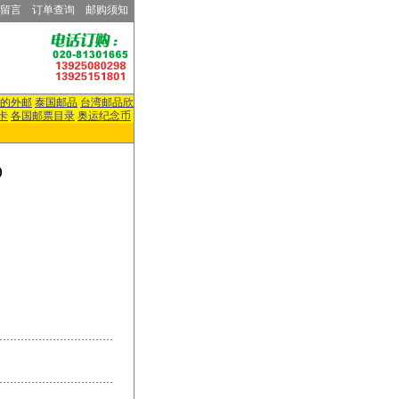
留言
订单查询
邮购须知
的外邮
泰国邮品
台湾邮品欣
卡
各国邮票目录
奥运纪念币
)