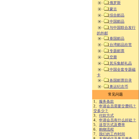
俄罗斯
蒙古
综合邮品
中国邮品
与中国联合发行
的外邮
泰国邮品
台湾邮品欣赏
专题邮票
空册
其乐集邮礼品
中国全套专题磁
卡
各国邮票目录
奥运纪念币
常见问题
1、
服务条款
2、
申请会员需要交费吗？
交多少？
3、
付款方式
4、
申请会员有什么好处？
5、
送货方式及费率
6、
购物流程
7、
我们的工作时间
8、
本廊诚信及售后服务