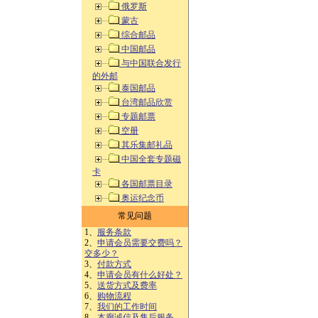
俄罗斯
蒙古
综合邮品
中国邮品
与中国联合发行
的外邮
泰国邮品
台湾邮品欣赏
专题邮票
空册
其乐集邮礼品
中国全套专题磁
卡
各国邮票目录
奥运纪念币
常见问题
1、
服务条款
2、
申请会员需要交费吗？
交多少？
3、
付款方式
4、
申请会员有什么好处？
5、
送货方式及费率
6、
购物流程
7、
我们的工作时间
8、
本廊诚信及售后服务