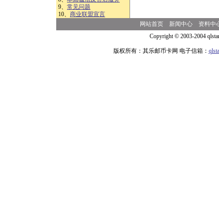
9、
常见问题
10、
商业联盟宣言
网站首页
新闻中心
资料中
Copyright © 2003-2004 qlsta
版权所有：其乐邮币卡网 电子信箱：
qls